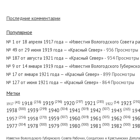
Последние комментарии
№ 138 от июня 1979 года — «Красный Север»
Популярное
№ 1 от 18 апреля 1917 года — «Известия Вологодского Совета р
№ 49 от 29 июня 1919 года — «Красный Север»
- 936 Просмотры
№ 292 от декабря 1978 года — «Красный Север»
№ 187 от августа 1921 года — «Красный Север»
- 934 Просмотры
№ 9 от 14 января 1919 года — «Известия Вологодского Губернск
№ 17 от января 1921 года — «Красный Север»
- 899 Просмотры
№ 127 от июня 1921 года — «Красный Север»
- 864 Просмотры
№ 22 от февраля 1923 года — «Красный Север»
Метки
(296)
(297)
(291
(285)
(238)
1919
1920
1921
1923
1918
(54)
(41)
1922
1917
(309)
(307)
(300)
(299)
(304)
(265)
1938
1939
1940
1941
1942
1943
19
(307)
(309)
(305)
(306)
(270)
(256)
1958
1959
1960
1961
1962
19
1957
№ 33 от февраля 1978 года — «Красный Север»
(304)
(300)
(300)
(300)
(300)
(300)
1977
1978
1979
1980
1981
1982
19
Известия Вологодского Губернского Совета Рабочих, Солдатских и Крестьянских Депут