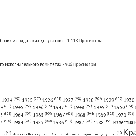
абочих и солдатских депутатов»
- 1 118 Просмотры
ого Исполнительного Комитета»
- 906 Просмотры
(301)
(298)
(302)
(302)
)
(297)
(297)
1924
1925
1926
1927
1928
1929
1930
(261)
(256)
(258)
(259)
(258)
(259)
(257)
1950
44
1945
1946
1947
1948
1949
1967
(606)
(306)
(307)
(309)
(305)
(306)
(304)
63
1964
1965
1968
1969
1970
(300)
(300)
(300)
(300)
(300)
83
1984
1985
1986
1987
Известия 
(151)
1988
Кр
(49)
(44)
атов
Известия Вологодского Совета рабочих и солдатских депутатов