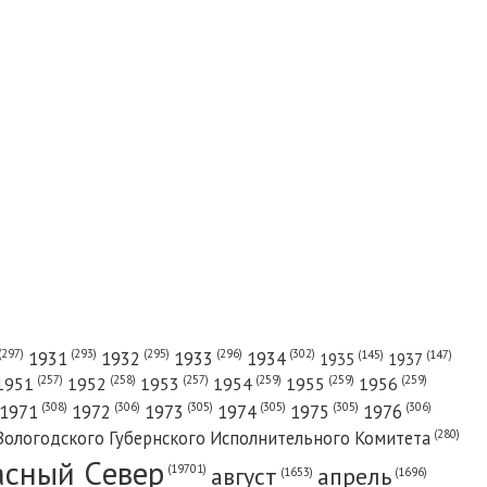
(302)
(297)
(293)
(295)
(296)
1931
1932
1933
1934
(147)
(145)
1935
1937
(257)
(258)
(257)
(259)
(259)
(259)
1951
1952
1953
1954
1955
1956
(308)
(306)
(305)
(305)
(305)
(306)
1971
1972
1973
1974
1975
1976
(280)
Вологодского Губернского Исполнительного Комитета
асный Cевер
август
апрель
(19701)
(1696)
(1653)