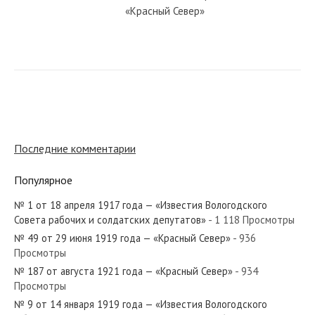
«Красный Север»
№ 55 от марта 1930 года —
«Красный Север»
№ 15 от января 1986 года —
«Красный Север»
Последние комментарии
Популярное
№ 134 от июня 1937 года —
«Красный Север»
№ 1 от 18 апреля 1917 года — «Известия Вологодского
Совета рабочих и солдатских депутатов»
- 1 118 Просмотры
№ 49 от 29 июня 1919 года — «Красный Север»
- 936
№ 8 от января 1957 года —
Просмотры
«Красный Север»
№ 187 от августа 1921 года — «Красный Север»
- 934
Просмотры
№ 9 от 14 января 1919 года — «Известия Вологодского
№ 227 от октября 1983 года —