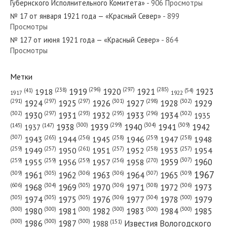
Губернского Исполнительного Комитета»
- 906 Просмотры
«Красный Север»
№ 17 от января 1921 года — «Красный Север»
- 899
Просмотры
№ 127 от июня 1921 года — «Красный Север»
№ 59 от марта 1974 года —
- 864
Просмотры
«Красный Север»
Метки
(296)
(297)
(285)
(238)
1919
1920
1921
1923
1918
(54)
(41)
1922
1917
(301)
(298)
(302)
(291)
(297)
(297)
1924
1925
1926
1927
1928
1929
(302)
(302)
(297)
(293)
(295)
(296)
1930
1931
1932
1933
1934
1935
(309)
(300)
(299)
(304)
1938
1939
1940
1941
1942
(147)
(145)
1937
(307)
(265)
(256)
(258)
(259)
(258)
1943
1944
1945
1946
1947
1948
(261)
(259)
(257)
(257)
(258)
(257)
1950
1949
1951
1952
1953
1954
(307)
(270)
(259)
(259)
(259)
(256)
1958
1959
1960
1955
1956
1957
1967
(309)
(305)
(306)
(306)
(307)
(309)
1961
1962
1963
1964
1965
(606)
(305)
(306)
(308)
(306)
(304)
1968
1969
1970
1971
1972
1973
(305)
(305)
(305)
(306)
(304)
(300)
1974
1975
1976
1977
1978
1979
(300)
(300)
(300)
(300)
(300)
(300)
1980
1981
1982
1983
1984
1985
(300)
(300)
(300)
1986
1987
Известия Вологодского
(151)
1988