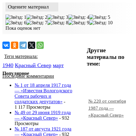
Оцените материал
Пока оценок нет
Другие
материалы по
Теги материала:
теме:
1940
Красный Cевер
март
Популярное
Последние комментарии
№ 1 от 18 апреля 1917 года
— «Известия Вологодского
Совета рабочих и
№ 220 от сентября
солдатских депутатов»
-
1 117 Просмотры
1987 года —
№ 49 от 29 июня 1919 года
«Красный Север»
— «Красный Север»
- 932
Просмотры
№ 187 от августа 1921 года
— «Красный Север»
- 932