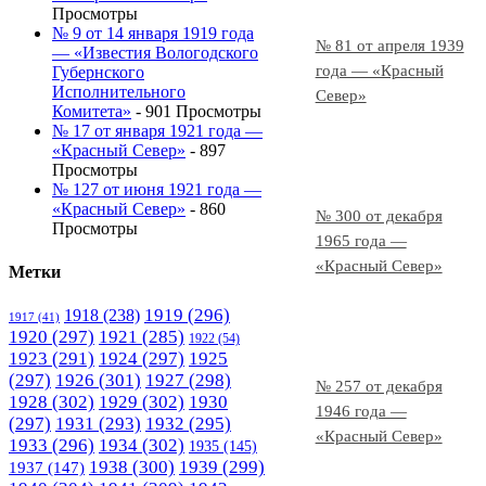
Просмотры
№ 9 от 14 января 1919 года
№ 81 от апреля 1939
— «Известия Вологодского
года — «Красный
Губернского
Исполнительного
Север»
Комитета»
- 901 Просмотры
№ 17 от января 1921 года —
«Красный Север»
- 897
Просмотры
№ 127 от июня 1921 года —
«Красный Север»
- 860
№ 300 от декабря
Просмотры
1965 года —
«Красный Север»
Метки
1919
(296)
1918
(238)
1917
(41)
1920
(297)
1921
(285)
1922
(54)
1923
(291)
1924
(297)
1925
(297)
1926
(301)
1927
(298)
№ 257 от декабря
1928
(302)
1929
(302)
1930
1946 года —
(297)
1931
(293)
1932
(295)
«Красный Север»
1933
(296)
1934
(302)
1935
(145)
1938
(300)
1939
(299)
1937
(147)