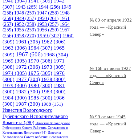
1940
(304)
1941
(309)
1942
(307)
1943
(265)
1944
(256)
1945
(258)
1946
(259)
1947
(258)
1948
(259)
1949
(257)
1950
(261)
1951
№ 80 от апреля 1932
(257)
1952
(258)
1953
(257)
1954
года — «Красный
(259)
1955
(259)
1956
(259)
1957
Север»
1958
(270)
1959
(307)
1960
(256)
(309)
1961
(305)
1962
(306)
1963
(306)
1964
(307)
1965
1967
(606)
(309)
1968
(304)
1969
(305)
1970
(306)
1971
(308)
1972
(306)
1973
(305)
№ 168 от июля 1927
1974
(305)
1975
(305)
1976
года — «Красный
(306)
1977
(304)
1978
(300)
Север»
1979
(300)
1980
(300)
1981
(300)
1982
(300)
1983
(300)
1984
(300)
1985
(300)
1986
(300)
1987
(300)
1988
(151)
Известия Вологодского
Губернского Исполнительного
№ 99 от мая 1945
Комитета
(280)
Известия Вологодского
года — «Красный
Губернского Совета Рабочих, Солдатских и
Север»
Крестьянских Депутатов
(44)
Известия
Вологодского Совета рабочих и солдатских