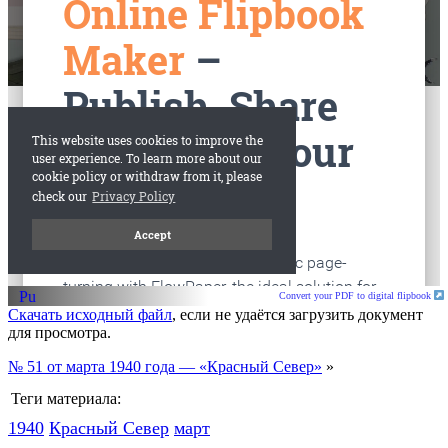
старые газеты
Вологда
Convert your PDF to digital flipbook
Скачать исходный файл
, если не удаётся загрузить документ
для просмотра.
№ 51 от марта 1940 года — «Красный Север»
»
Теги материала:
1940
Красный Cевер
март