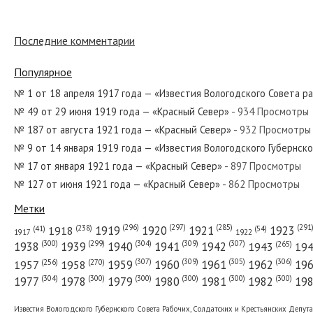
№ 118 от мая 1985 года — «Красный Се
Последние комментарии
Популярное
№ 78 от апреля 1920 года — «Красный 
№ 1 от 18 апреля 1917 года — «Известия Вологодского Совета р
№ 49 от 29 июня 1919 года — «Красный Север»
- 934 Просмотры
№ 187 от августа 1921 года — «Красный Север»
- 932 Просмотры
№ 275 от ноября 1961 года — «Красный
№ 9 от 14 января 1919 года — «Известия Вологодского Губернск
№ 17 от января 1921 года — «Красный Север»
- 897 Просмотры
№ 127 от июня 1921 года — «Красный Север»
- 862 Просмотры
№ 49 от февраля 1941 года — «Красный
Метки
(296)
(297)
(291
(285)
(238)
1919
1920
1921
1923
1918
(54)
(41)
1922
1917
(309)
(307)
(300)
(299)
(304)
(265)
1938
1939
1940
1941
1942
1943
19
(307)
(309)
(305)
(306)
(270)
(256)
1958
1959
1960
1961
1962
19
1957
№ 38 от 19 ноября 1917 года — «Извест
(304)
(300)
(300)
(300)
(300)
(300)
1977
1978
1979
1980
1981
1982
19
Известия Вологодского Губернского Совета Рабочих, Солдатских и Крестьянских Депут