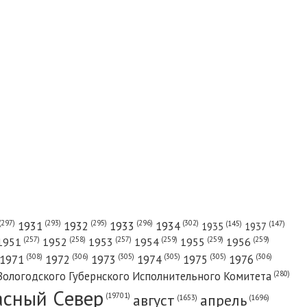
(302)
(297)
(293)
(295)
(296)
1931
1932
1933
1934
(147)
(145)
1935
1937
(257)
(258)
(257)
(259)
(259)
(259)
1951
1952
1953
1954
1955
1956
(308)
(306)
(305)
(305)
(305)
(306)
1971
1972
1973
1974
1975
1976
(280)
Вологодского Губернского Исполнительного Комитета
асный Cевер
август
апрель
(19701)
(1696)
(1653)