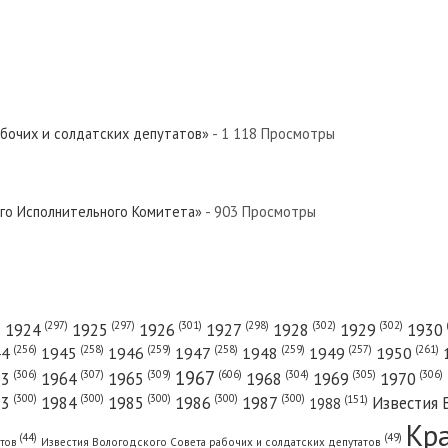
вер»
Север»
абочих и солдатских депутатов»
- 1 118 Просмотры
 Север»
ого Исполнительного Комитета»
- 903 Просмотры
 Север»
(301)
(298)
(302)
(302)
)
(297)
(297)
1924
1925
1926
1927
1928
1929
1930
(261)
(256)
(258)
(259)
(258)
(259)
(257)
1950
44
1945
1946
1947
1948
1949
1967
(606)
(306)
(307)
(309)
(305)
(306)
(304)
63
1964
1965
1968
1969
1970
ия Вологодского Совета рабочих и солдатских депутатов»...
(300)
(300)
(300)
(300)
(300)
83
1984
1985
1986
1987
Известия 
(151)
1988
Кр
(49)
(44)
атов
Известия Вологодского Совета рабочих и солдатских депутатов