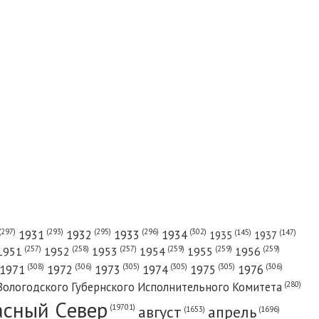
(302)
(297)
(293)
(295)
(296)
1931
1932
1933
1934
(147)
(145)
1935
1937
(257)
(258)
(257)
(259)
(259)
(259)
1951
1952
1953
1954
1955
1956
(308)
(306)
(305)
(305)
(305)
(306)
1971
1972
1973
1974
1975
1976
(280)
Вологодского Губернского Исполнительного Комитета
асный Cевер
август
апрель
(19701)
(1696)
(1653)