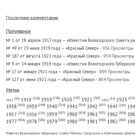
Последние комментарии
№ 190 от августа 1938 года — «Красный Север»
Популярное
№ 1 от 18 апреля 1917 года — «Известия Вологодского Совета р
№ 49 от 29 июня 1919 года — «Красный Север»
- 936 Просмотры
№ 278 от декабря 1984 года — «Красный Север»
№ 187 от августа 1921 года — «Красный Север»
- 934 Просмотры
№ 9 от 14 января 1919 года — «Известия Вологодского Губернск
№ 17 от января 1921 года — «Красный Север»
- 899 Просмотры
№ 127 от июня 1921 года — «Красный Север»
- 864 Просмотры
№ 243 от октября 1977 года — «Красный Север»
Метки
(296)
(297)
(291
(285)
(238)
1919
1920
1921
1923
1918
(54)
(41)
1922
1917
(309)
(307)
(300)
(299)
(304)
(265)
1938
1939
1940
1941
1942
1943
19
(307)
(309)
(305)
(306)
(270)
(256)
1958
1959
1960
1961
1962
19
1957
№ 84 от апреля 1952 года — «Красный Север»
(304)
(300)
(300)
(300)
(300)
(300)
1977
1978
1979
1980
1981
1982
19
Известия Вологодского Губернского Совета Рабочих, Солдатских и Крестьянских Депут