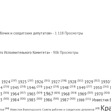
абочих и солдатских депутатов»
- 1 118 Просмотры
ого Исполнительного Комитета»
- 906 Просмотры
(301)
(298)
(302)
(302)
)
(297)
(297)
1924
1925
1926
1927
1928
1929
1930
(261)
(256)
(258)
(259)
(258)
(259)
(257)
1950
44
1945
1946
1947
1948
1949
1967
(606)
(306)
(307)
(309)
(305)
(306)
(304)
63
1964
1965
1968
1969
1970
(300)
(300)
(300)
(300)
(300)
83
1984
1985
1986
1987
Известия 
(151)
1988
Кр
(49)
(44)
атов
Известия Вологодского Совета рабочих и солдатских депутатов