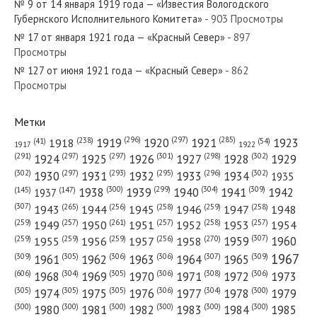
№ 9 от 14 января 1919 года — «Известия Вологодского
Губернского Исполнительного Комитета»
- 903 Просмотры
№ 17 от января 1921 года — «Красный Север»
- 897
Просмотры
№ 127 от июня 1921 года — «Красный Север»
- 862
№ 114 от июня 1953 года — «Красный Север»
Просмотры
Метки
(296)
(297)
(285)
(238)
1919
1920
1921
1923
1918
(54)
(41)
1922
1917
№ 246 от октября 1974 года — «Красный Север»
(301)
(298)
(302)
(291)
(297)
(297)
1924
1925
1926
1927
1928
1929
(302)
(302)
(297)
(293)
(295)
(296)
1930
1931
1932
1933
1934
1935
(309)
(300)
(299)
(304)
1938
1939
1940
1941
1942
(147)
(145)
1937
(307)
(265)
(256)
(258)
(259)
(258)
1943
1944
1945
1946
1947
1948
(261)
(259)
(257)
(257)
(258)
(257)
1950
1949
1951
1952
1953
1954
№ 150 от июня 1963 года — «Красный Север»
(307)
(270)
(259)
(259)
(259)
(256)
1958
1959
1960
1955
1956
1957
1967
(309)
(305)
(306)
(306)
(307)
(309)
1961
1962
1963
1964
1965
(606)
(305)
(306)
(308)
(306)
(304)
1968
1969
1970
1971
1972
1973
(305)
(305)
(305)
(306)
(304)
(300)
1974
1975
1976
1977
1978
1979
(300)
(300)
(300)
(300)
(300)
(300)
1980
1981
1982
1983
1984
1985