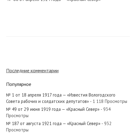
№ 143 от июня 1967 года — «Красный Север»
№ 201 от сентября 1931 года — «Красный Север»
Последние комментарии
Популярное
№ 1 от 18 апреля 1917 года — «Известия Вологодского
№ 110 от июня 1955 года — «Красный Север»
Совета рабочих и солдатских депутатов»
- 1 118 Просмотры
№ 49 от 29 июня 1919 года — «Красный Север»
- 934
Просмотры
№ 187 от августа 1921 года — «Красный Север»
- 932
Просмотры
№ 67 от марта 1975 года — «Красный Север»