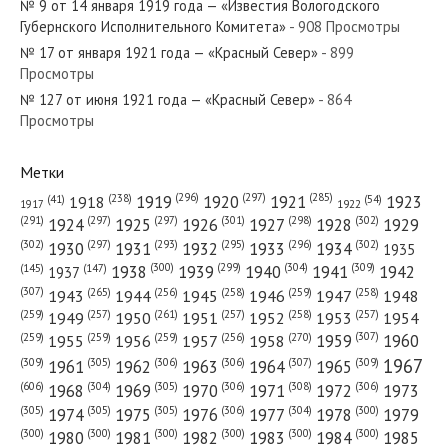
№ 9 от 14 января 1919 года — «Известия Вологодского
№ 281 от ноября 1942 года —
Губернского Исполнительного Комитета»
- 908 Просмотры
«Красный Север»
№ 17 от января 1921 года — «Красный Север»
- 899
Просмотры
№ 127 от июня 1921 года — «Красный Север»
№ 277 от ноября 1960 года —
- 864
Просмотры
«Красный Север»
Метки
(296)
(297)
(285)
(238)
1919
1920
1921
1923
1918
(54)
(41)
1922
1917
(301)
(298)
(302)
(291)
(297)
(297)
1924
1925
1926
1927
1928
1929
(302)
(302)
(297)
(293)
(295)
(296)
1930
1931
1932
1933
1934
1935
(309)
(300)
(299)
(304)
1938
1939
1940
1941
1942
(147)
(145)
1937
(307)
(265)
(256)
(258)
(259)
(258)
1943
1944
1945
1946
1947
1948
(261)
(259)
(257)
(257)
(258)
(257)
1950
1949
1951
1952
1953
1954
(307)
(270)
(259)
(259)
(259)
(256)
1958
1959
1960
1955
1956
1957
1967
(309)
(305)
(306)
(306)
(307)
(309)
1961
1962
1963
1964
1965
(606)
(305)
(306)
(308)
(306)
(304)
1968
1969
1970
1971
1972
1973
(305)
(305)
(305)
(306)
(304)
(300)
1974
1975
1976
1977
1978
1979
(300)
(300)
(300)
(300)
(300)
(300)
1980
1981
1982
1983
1984
1985