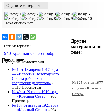
Оцените материал
Пока оценок нет
Другие
материалы по
Теги материала:
теме:
1940
Красный Cевер
ноябрь
Популярное
Последние комментарии
№ 1 от 18 апреля 1917 года
— «Известия Вологодского
Совета рабочих и
№ 125 от мая 1977
солдатских депутатов»
-
1 118 Просмотры
года — «Красный
№ 49 от 29 июня 1919 года
Север»
— «Красный Север»
- 936
Просмотры
№ 187 от августа 1921 года
— «Красный Север»
- 934