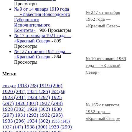
Просмотры
№ 9 от 14 января 1919 года
№ 247 от октября
— «Известия Вологодского
1962 года —
Губернского
Исполнительного
«Красный Север»
Комитета»
- 906 Просмотры
№ 17 от января 1921 года —
«Красный Север»
- 899
Просмотры
№ 127 от июня 1921 года —
«Красный Север»
- 864
№ 10 от января 1969
Просмотры
года — «Красный
Север»
Метки
1919
(296)
1918
(238)
1917
(41)
1920
(297)
1921
(285)
1922
(54)
1923
(291)
1924
(297)
1925
(297)
1926
(301)
1927
(298)
№ 165 от августа
1928
(302)
1929
(302)
1930
1952 года —
(297)
1931
(293)
1932
(295)
«Красный Север»
1933
(296)
1934
(302)
1935
(145)
1938
(300)
1939
(299)
1937
(147)