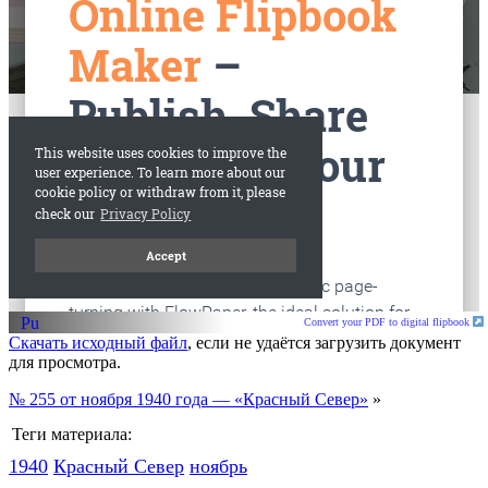
старые газеты
Вологда
Convert your PDF to digital flipbook
Скачать исходный файл
, если не удаётся загрузить документ
для просмотра.
№ 255 от ноября 1940 года — «Красный Север»
»
Теги материала:
1940
Красный Cевер
ноябрь