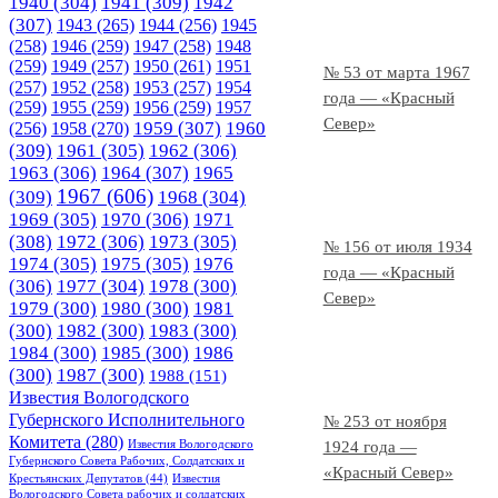
1940
(304)
1941
(309)
1942
(307)
1943
(265)
1944
(256)
1945
(258)
1946
(259)
1947
(258)
1948
(259)
1949
(257)
1950
(261)
1951
№ 53 от марта 1967
(257)
1952
(258)
1953
(257)
1954
года — «Красный
(259)
1955
(259)
1956
(259)
1957
Север»
1958
(270)
1959
(307)
1960
(256)
(309)
1961
(305)
1962
(306)
1963
(306)
1964
(307)
1965
1967
(606)
(309)
1968
(304)
1969
(305)
1970
(306)
1971
(308)
1972
(306)
1973
(305)
№ 156 от июля 1934
1974
(305)
1975
(305)
1976
года — «Красный
(306)
1977
(304)
1978
(300)
Север»
1979
(300)
1980
(300)
1981
(300)
1982
(300)
1983
(300)
1984
(300)
1985
(300)
1986
(300)
1987
(300)
1988
(151)
Известия Вологодского
Губернского Исполнительного
№ 253 от ноября
Комитета
(280)
Известия Вологодского
1924 года —
Губернского Совета Рабочих, Солдатских и
«Красный Север»
Крестьянских Депутатов
(44)
Известия
Вологодского Совета рабочих и солдатских