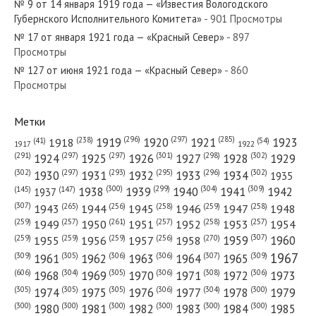
№ 9 от 14 января 1919 года — «Известия Вологодского
Губернского Исполнительного Комитета»
- 901 Просмотры
№ 17 от января 1921 года — «Красный Север»
- 897
Просмотры
№ 127 от июня 1921 года — «Красный Север»
- 860
№ 226 от сентября 1979 года — «Красный Север»
Просмотры
Метки
(296)
(297)
(285)
(238)
1919
1920
1921
1923
1918
(54)
(41)
1922
1917
№ 154 от июля 1921 года — «Красный Север»
(301)
(298)
(302)
(291)
(297)
(297)
1924
1925
1926
1927
1928
1929
(302)
(302)
(297)
(293)
(295)
(296)
1930
1931
1932
1933
1934
1935
(309)
(300)
(299)
(304)
1938
1939
1940
1941
1942
(147)
(145)
1937
(307)
(265)
(256)
(258)
(259)
(258)
1943
1944
1945
1946
1947
1948
(261)
(259)
(257)
(257)
(258)
(257)
1950
1949
1951
1952
1953
1954
№ 247 от октября 1977 года — «Красный Север»
(307)
(270)
(259)
(259)
(259)
(256)
1958
1959
1960
1955
1956
1957
1967
(309)
(305)
(306)
(306)
(307)
(309)
1961
1962
1963
1964
1965
(606)
(305)
(306)
(308)
(306)
(304)
1968
1969
1970
1971
1972
1973
(305)
(305)
(305)
(306)
(304)
(300)
1974
1975
1976
1977
1978
1979
(300)
(300)
(300)
(300)
(300)
(300)
1980
1981
1982
1983
1984
1985