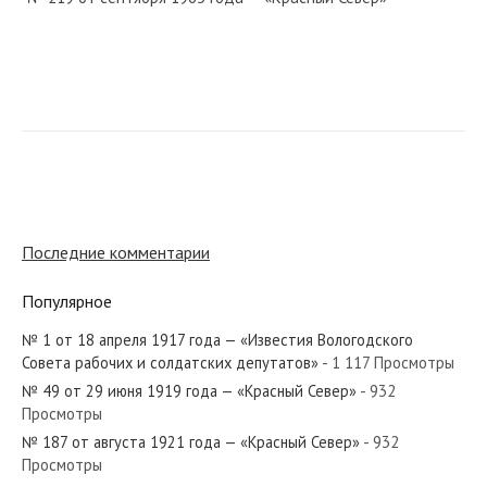
№ 289 от декабря 1969 года — «Красный Север»
№ 275 от ноября 1974 года — «Красный Север»
Последние комментарии
Популярное
№ 1 от 18 апреля 1917 года — «Известия Вологодского
№ 158 от июля 1969 года — «Красный Север»
Совета рабочих и солдатских депутатов»
- 1 117 Просмотры
№ 49 от 29 июня 1919 года — «Красный Север»
- 932
Просмотры
№ 187 от августа 1921 года — «Красный Север»
- 932
Просмотры
№ 79 от апреля 1980 года — «Красный Север»