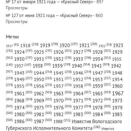
№ 17 от января 1921 года — «Красный Север»
- 897
Просмотры
№ 127 от июня 1921 года — «Красный Север»
- 860
№ 206 от октября 1956 года — «Красный Север»
Просмотры
Метки
(296)
(297)
(285)
(238)
1919
1920
1921
1923
1918
(54)
(41)
1922
1917
№ 138 от июня 1967 года — «Красный Север»
(301)
(298)
(302)
(291)
(297)
(297)
1924
1925
1926
1927
1928
1929
(302)
(302)
(297)
(293)
(295)
(296)
1930
1931
1932
1933
1934
1935
(309)
(300)
(299)
(304)
1938
1939
1940
1941
1942
(147)
(145)
1937
(307)
(265)
(256)
(258)
(259)
(258)
1943
1944
1945
1946
1947
1948
(261)
(259)
(257)
(257)
(258)
(257)
1950
1949
1951
1952
1953
1954
№ 190 от августа 1968 года — «Красный Север»
(307)
(270)
(259)
(259)
(259)
(256)
1958
1959
1960
1955
1956
1957
1967
(309)
(305)
(306)
(306)
(307)
(309)
1961
1962
1963
1964
1965
(606)
(305)
(306)
(308)
(306)
(304)
1968
1969
1970
1971
1972
1973
(305)
(305)
(305)
(306)
(304)
(300)
1974
1975
1976
1977
1978
1979
(300)
(300)
(300)
(300)
(300)
(300)
1980
1981
1982
1983
1984
1985
(300)
(300)
(300)
1986
1987
Известия Вологодского
(151)
1988
(280)
Губернского Исполнительного Комитета
Известия