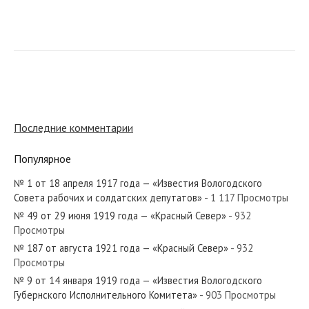
№ 284 от декабря 1923 года — «Красный Север»
№ 246 от октября 1961 года — «Красный Север»
Последние комментарии
Популярное
№ 1 от 18 апреля 1917 года — «Известия Вологодского
№ 144 от июня 1933 года — «Красный Север»
Совета рабочих и солдатских депутатов»
- 1 117 Просмотры
№ 49 от 29 июня 1919 года — «Красный Север»
- 932
Просмотры
№ 187 от августа 1921 года — «Красный Север»
- 932
Просмотры
№ 58 от марта 1962 года — «Красный Север»
№ 9 от 14 января 1919 года — «Известия Вологодского
Губернского Исполнительного Комитета»
- 903 Просмотры