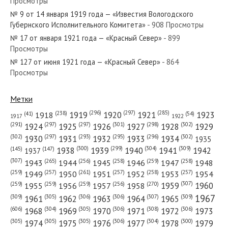
Просмотры
№ 9 от 14 января 1919 года — «Известия Вологодского
№ 20 от 24 мая 1919 года — «Красный Север»
Губернского Исполнительного Комитета»
- 908 Просмотры
№ 17 от января 1921 года — «Красный Север»
- 899
Просмотры
№ 127 от июня 1921 года — «Красный Север»
- 864
Просмотры
№ 31 от февраля 1938 года — «Красный Север»
Метки
(296)
(297)
(285)
(238)
1919
1920
1921
1923
1918
(54)
(41)
1922
1917
(301)
(298)
(302)
(291)
(297)
(297)
1924
1925
1926
1927
1928
1929
№ 109 от мая 1959 года — «Красный Север»
(302)
(302)
(297)
(293)
(295)
(296)
1930
1931
1932
1933
1934
1935
(309)
(300)
(299)
(304)
1938
1939
1940
1941
1942
(147)
(145)
1937
(307)
(265)
(256)
(258)
(259)
(258)
1943
1944
1945
1946
1947
1948
(261)
(259)
(257)
(257)
(258)
(257)
1950
1949
1951
1952
1953
1954
(307)
(270)
(259)
(259)
(259)
(256)
1958
1959
1960
1955
1956
1957
№ 16 от января 1933 года — «Красный Север»
1967
(309)
(305)
(306)
(306)
(307)
(309)
1961
1962
1963
1964
1965
(606)
(305)
(306)
(308)
(306)
(304)
1968
1969
1970
1971
1972
1973
(305)
(305)
(305)
(306)
(304)
(300)
1974
1975
1976
1977
1978
1979