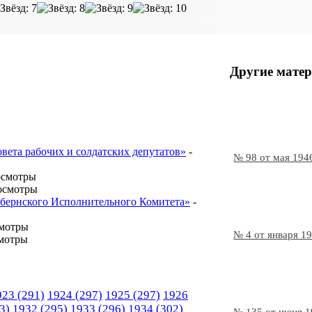
Другие матер
овета рабочих и солдатских депутатов»
-
№ 98 от мая 194
осмотры
осмотры
Губернского Исполнительного Комитета»
-
смотры
№ 4 от января 1
мотры
923
(291)
1924
(297)
1925
(297)
1926
3)
1932
(295)
1933
(296)
1934
(302)