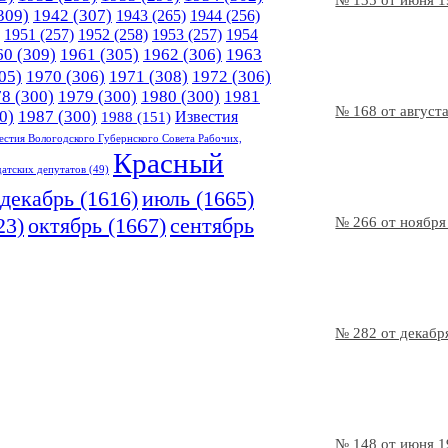
№ 135 от июня 
309)
1942
(307)
1943
(265)
1944
(256)
1951
(257)
1952
(258)
1953
(257)
1954
60
(309)
1961
(305)
1962
(306)
1963
05)
1970
(306)
1971
(308)
1972
(306)
78
(300)
1979
(300)
1980
(300)
1981
№ 168 от август
0)
1987
(300)
Известия
1988
(151)
естия Вологодского Губернского Совета Рабочих,
Красный
датских депутатов
(49)
декабрь
(1616)
июль
(1665)
23)
октябрь
(1667)
сентябрь
№ 266 от ноября
№ 282 от декабр
№ 148 от июня 