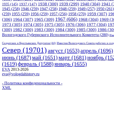
1938
(300)
1939
(299)
1940
(304)
1941
(
1935
(145)
1937
(147)
1945
(258)
1946
(259)
1947
(258)
1948
(259)
1949
(257)
1950
(261)
1958
(270)
1959
(307)
19
(259)
1955
(259)
1956
(259)
1957
(256)
1967
(606)
(306)
1964
(307)
1965
(309)
1968
(304)
1969
(3
1973
(305)
1974
(305)
1975
(305)
1976
(306)
1977
(304)
19
(300)
1982
(300)
1983
(300)
1984
(300)
1985
(300)
1986
(30
Вологодского Губернского Исполнительного Комитета
(280)
Изв
Солдатских и Крестьянских Депутатов
(44)
Известия Вологодского Совета рабочих и сол
Cевер
(19701)
апрель
(1696)
август
(1653)
июнь
(1687)
март
(1681)
май
(1651)
ноябрь
(15
(1619)
февраль
(1588)
январь
(1655)
EVA
2013-2026
eva@vologdahistory.ru
- Политика конфиденциальности -
XML