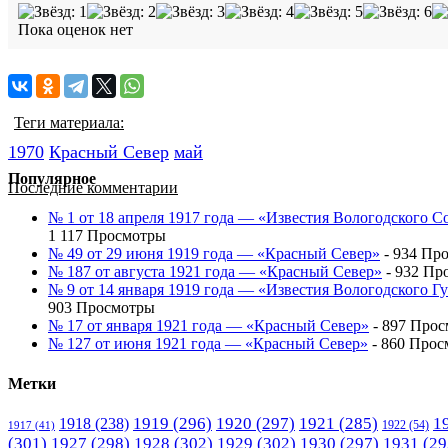
Пока оценок нет
Теги материала:
1970
Красный Cевер
май
Популярное
Последние комментарии
№ 1 от 18 апреля 1917 года — «Известия Вологодского С
1 117 Просмотры
№ 49 от 29 июня 1919 года — «Красный Север»
- 934 Пр
№ 187 от августа 1921 года — «Красный Север»
- 932 Пр
№ 9 от 14 января 1919 года — «Известия Вологодского 
903 Просмотры
№ 17 от января 1921 года — «Красный Север»
- 897 Про
№ 127 от июня 1921 года — «Красный Север»
- 860 Прос
Метки
1919
(296)
1920
(297)
1921
(285)
1
1918
(238)
1922
(54)
1917
(41)
(301)
1927
(298)
1928
(302)
1929
(302)
1930
(297)
1931
(29