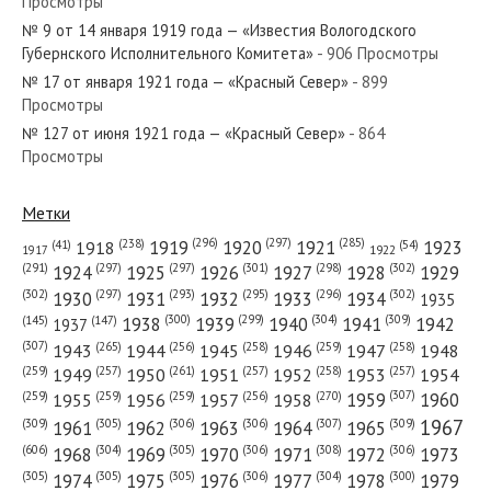
Просмотры
№ 100 от мая 1930 года — «Красный Север»
№ 9 от 14 января 1919 года — «Известия Вологодского
Губернского Исполнительного Комитета»
- 906 Просмотры
№ 17 от января 1921 года — «Красный Север»
- 899
Просмотры
№ 127 от июня 1921 года — «Красный Север»
- 864
№ 291 от декабря 1985 года — «Красный Север»
Просмотры
Метки
(296)
(297)
(285)
(238)
1919
1920
1921
1923
1918
(54)
(41)
1922
1917
№ 128 от июня 1967 года — «Красный Север»
(301)
(298)
(302)
(291)
(297)
(297)
1924
1925
1926
1927
1928
1929
(302)
(302)
(297)
(293)
(295)
(296)
1930
1931
1932
1933
1934
1935
(309)
(300)
(299)
(304)
1938
1939
1940
1941
1942
(147)
(145)
1937
(307)
(265)
(256)
(258)
(259)
(258)
1943
1944
1945
1946
1947
1948
(261)
(259)
(257)
(257)
(258)
(257)
1950
1949
1951
1952
1953
1954
№ 227 от октября 1983 года — «Красный Север»
(307)
(270)
(259)
(259)
(259)
(256)
1958
1959
1960
1955
1956
1957
1967
(309)
(305)
(306)
(306)
(307)
(309)
1961
1962
1963
1964
1965
(606)
(305)
(306)
(308)
(306)
(304)
1968
1969
1970
1971
1972
1973
(305)
(305)
(305)
(306)
(304)
(300)
1974
1975
1976
1977
1978
1979