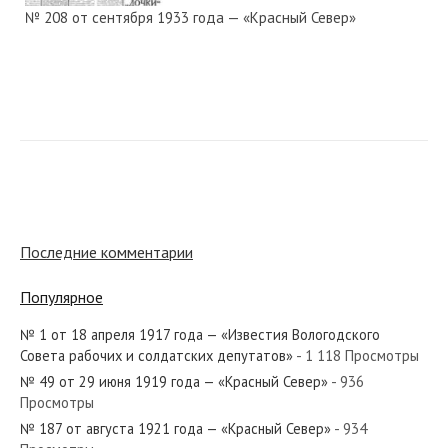
№ 208 от сентября 1933 года — «Красный Север»
№ 36 от февраля 1957 года — «Красный Север»
№ 95 от апреля 1975 года — «Красный Север»
Последние комментарии
Популярное
№ 1 от 18 апреля 1917 года — «Известия Вологодского
№ 31 от февраля 1975 года — «Красный Север»
Совета рабочих и солдатских депутатов»
- 1 118 Просмотры
№ 49 от 29 июня 1919 года — «Красный Север»
- 936
Просмотры
№ 187 от августа 1921 года — «Красный Север»
- 934