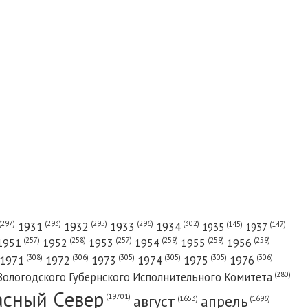
(302)
(297)
(293)
(295)
(296)
1931
1932
1933
1934
(147)
(145)
1935
1937
(257)
(258)
(257)
(259)
(259)
(259)
1951
1952
1953
1954
1955
1956
(308)
(306)
(305)
(305)
(305)
(306)
1971
1972
1973
1974
1975
1976
(280)
Вологодского Губернского Исполнительного Комитета
асный Cевер
август
апрель
(19701)
(1696)
(1653)