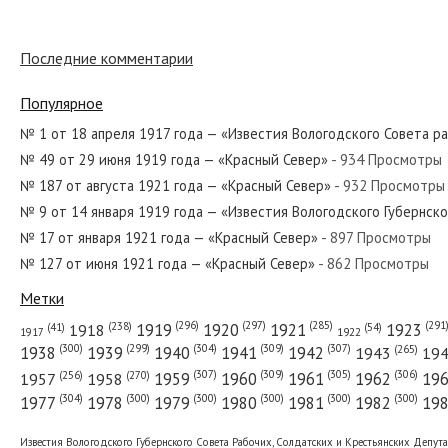
Последние комментарии
№ 294 от декабря 1928 года — «Красный Север»
Популярное
№ 1 от 18 апреля 1917 года — «Известия Вологодского Совета р
№ 49 от 29 июня 1919 года — «Красный Север»
- 934 Просмотры
№ 80 от апреля 1924 года — «Красный Север»
№ 187 от августа 1921 года — «Красный Север»
- 932 Просмотры
№ 9 от 14 января 1919 года — «Известия Вологодского Губернск
№ 17 от января 1921 года — «Красный Север»
- 897 Просмотры
№ 127 от июня 1921 года — «Красный Север»
- 862 Просмотры
№ 205 от сентября 1971 года — «Красный Север»
Метки
(296)
(297)
(291
(285)
(238)
1919
1920
1921
1923
1918
(54)
(41)
1922
1917
(309)
(307)
(300)
(299)
(304)
(265)
1938
1939
1940
1941
1942
1943
19
(307)
(309)
(305)
(306)
(270)
(256)
1958
1959
1960
1961
1962
19
1957
№ 146 от июня 1980 года — «Красный Север»
(304)
(300)
(300)
(300)
(300)
(300)
1977
1978
1979
1980
1981
1982
19
Известия Вологодского Губернского Совета Рабочих, Солдатских и Крестьянских Депут