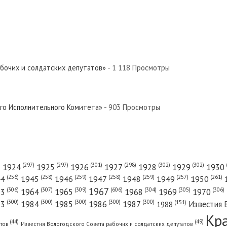
абочих и солдатских депутатов»
- 1 118 Просмотры
ого Исполнительного Комитета»
- 903 Просмотры
(301)
(298)
(302)
(302)
)
(297)
(297)
1924
1925
1926
1927
1928
1929
1930
(261)
(256)
(258)
(259)
(258)
(259)
(257)
1950
44
1945
1946
1947
1948
1949
1967
(606)
(306)
(307)
(309)
(305)
(306)
(304)
63
1964
1965
1968
1969
1970
(300)
(300)
(300)
(300)
(300)
83
1984
1985
1986
1987
Известия 
(151)
1988
Кр
(49)
(44)
атов
Известия Вологодского Совета рабочих и солдатских депутатов