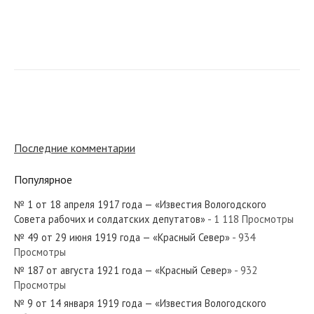
№ 232 от ноября 1957 года — «Красный Север»
№ 192 от августа 1972 года — «Красный Север»
Последние комментарии
Популярное
№ 1 от 18 апреля 1917 года — «Известия Вологодского
№ 10 от января 1986 года — «Красный Север»
Совета рабочих и солдатских депутатов»
- 1 118 Просмотры
№ 49 от 29 июня 1919 года — «Красный Север»
- 934
Просмотры
№ 187 от августа 1921 года — «Красный Север»
- 932
Просмотры
№ 96 от апреля 1925 года — «Красный Север»
№ 9 от 14 января 1919 года — «Известия Вологодского