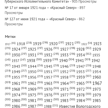
Губернского Исполнительного Комитета»
- 903 Просмотры
№ 17 от января 1921 года — «Красный Север»
- 897
Просмотры
№ 127 от июня 1921 года — «Красный Север»
- 862
№ 242 от октября 1976 года — «Красный Север»
Просмотры
Метки
(296)
(297)
(285)
(238)
1919
1920
1921
1923
1918
(54)
(41)
1922
1917
№ 291 от декабря 1977 года — «Красный Север»
(301)
(298)
(302)
(291)
(297)
(297)
1924
1925
1926
1927
1928
1929
(302)
(302)
(297)
(293)
(295)
(296)
1930
1931
1932
1933
1934
1935
(309)
(300)
(299)
(304)
1938
1939
1940
1941
1942
(147)
(145)
1937
(307)
(265)
(256)
(258)
(259)
(258)
1943
1944
1945
1946
1947
1948
(261)
(259)
(257)
(257)
(258)
(257)
1950
1949
1951
1952
1953
1954
№ 189 от сентября 1946 года — «Красный Север»
(307)
(270)
(259)
(259)
(259)
(256)
1958
1959
1960
1955
1956
1957
1967
(309)
(305)
(306)
(306)
(307)
(309)
1961
1962
1963
1964
1965
(606)
(305)
(306)
(308)
(306)
(304)
1968
1969
1970
1971
1972
1973
(305)
(305)
(305)
(306)
(304)
(300)
1974
1975
1976
1977
1978
1979
(300)
(300)
(300)
(300)
(300)
(300)
1980
1981
1982
1983
1984
1985
(300)
(300)
(300)
1986
1987
Известия Вологодского
(151)
1988