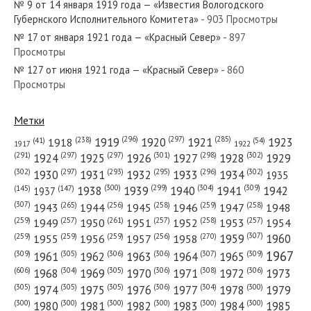
№ 9 от 14 января 1919 года — «Известия Вологодского
№ 304 от декабря 1972 года — «Красный Север»
Губернского Исполнительного Комитета»
- 903 Просмотры
№ 17 от января 1921 года — «Красный Север»
- 897
Просмотры
№ 127 от июня 1921 года — «Красный Север»
- 860
Просмотры
№ 231 от октября 1928 года — «Красный Север»
Метки
(296)
(297)
(285)
(238)
1919
1920
1921
1923
1918
(54)
(41)
1922
1917
(301)
(298)
(302)
(291)
(297)
(297)
1924
1925
1926
1927
1928
1929
№ 192 от сентября 1952 года — «Красный Север»
(302)
(302)
(297)
(293)
(295)
(296)
1930
1931
1932
1933
1934
1935
(309)
(300)
(299)
(304)
1938
1939
1940
1941
1942
(147)
(145)
1937
(307)
(265)
(256)
(258)
(259)
(258)
1943
1944
1945
1946
1947
1948
(261)
(259)
(257)
(257)
(258)
(257)
1950
1949
1951
1952
1953
1954
(307)
(270)
(259)
(259)
(259)
(256)
1958
1959
1960
1955
1956
1957
№ 246 от октября 1987 года — «Красный Север»
1967
(309)
(305)
(306)
(306)
(307)
(309)
1961
1962
1963
1964
1965
(606)
(305)
(306)
(308)
(306)
(304)
1968
1969
1970
1971
1972
1973
(305)
(305)
(305)
(306)
(304)
(300)
1974
1975
1976
1977
1978
1979
(300)
(300)
(300)
(300)
(300)
(300)
1980
1981
1982
1983
1984
1985