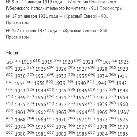
№ 9 от 14 января 1919 года — «Известия Вологодского
Губернского Исполнительного Комитета»
- 911 Просмотры
№ 17 от января 1921 года — «Красный Север»
- 901
Просмотры
№ 127 от июня 1921 года — «Красный Север»
- 868
№ 174 от июля 1963 года — «Красный Север»
Просмотры
Метки
(296)
(297)
(285)
(238)
1919
1920
1921
1923
1918
(54)
(41)
1922
1917
№ 253 от декабря 1950 года — «Красный Север»
(301)
(298)
(302)
(291)
(297)
(297)
1924
1925
1926
1927
1928
1929
(302)
(302)
(297)
(293)
(295)
(296)
1930
1931
1932
1933
1934
1935
(309)
(300)
(299)
(304)
1938
1939
1940
1941
1942
(147)
(145)
1937
(307)
(265)
(256)
(258)
(259)
(258)
1943
1944
1945
1946
1947
1948
(261)
(259)
(257)
(257)
(258)
(257)
1950
1949
1951
1952
1953
1954
№ 99 от апреля 1972 года — «Красный Север»
(307)
(270)
(259)
(259)
(259)
(256)
1958
1959
1960
1955
1956
1957
1967
(309)
(305)
(306)
(306)
(307)
(309)
1961
1962
1963
1964
1965
(606)
(305)
(306)
(308)
(306)
(304)
1968
1969
1970
1971
1972
1973
(305)
(305)
(305)
(306)
(304)
(300)
1974
1975
1976
1977
1978
1979
(300)
(300)
(300)
(300)
(300)
(300)
1980
1981
1982
1983
1984
1985