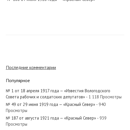
№ 213 от сентября 1965 года — «Красный Север»
№ 258 от декабря 1950 года — «Красный Север»
Последние комментарии
Популярное
№ 1 от 18 апреля 1917 года — «Известия Вологодского
№ 107 от мая 1982 года — «Красный Север»
Совета рабочих и солдатских депутатов»
- 1 118 Просмотры
№ 49 от 29 июня 1919 года — «Красный Север»
- 940
Просмотры
№ 187 от августа 1921 года — «Красный Север»
- 939
Просмотры
№ 232 от октября 1942 года — «Красный Север»