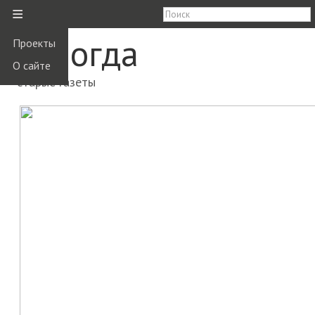
≡
Вологда
Проекты
О сайте
старые газеты