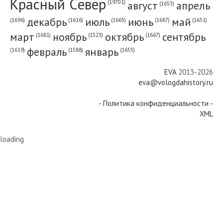
Красный Cевер
август
апрель
(19701)
(1653)
декабрь
июль
июнь
май
(1696)
(1687)
(1665)
(1651)
(1616)
март
ноябрь
октябрь
сентябрь
(1681)
(1667)
(1523)
февраль
январь
(1655)
(1619)
(1588)
EVA
2013-2026
eva@vologdahistory.ru
- Политика конфиденциальности -
XML
loading