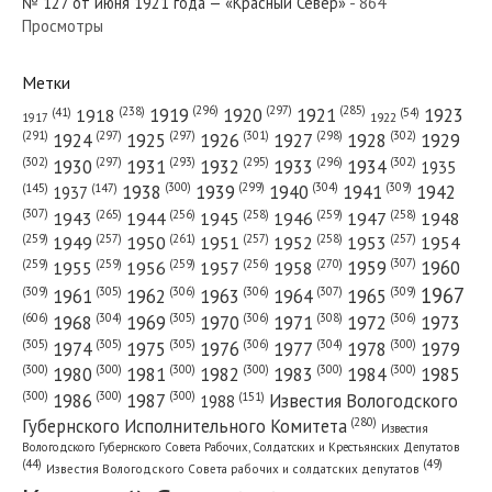
№ 127 от июня 1921 года — «Красный Север»
- 864
Просмотры
Метки
(296)
(297)
(285)
(238)
1919
1920
1921
1923
1918
(54)
(41)
1922
1917
(301)
(298)
(302)
(291)
(297)
(297)
1924
1925
1926
1927
1928
1929
(302)
(302)
(297)
(293)
(295)
(296)
1930
1931
1932
1933
1934
1935
(309)
(300)
(299)
(304)
1938
1939
1940
1941
1942
(147)
(145)
1937
(307)
(265)
(256)
(258)
(259)
(258)
1943
1944
1945
1946
1947
1948
(261)
(259)
(257)
(257)
(258)
(257)
1950
1949
1951
1952
1953
1954
(307)
(270)
(259)
(259)
(259)
(256)
1958
1959
1960
1955
1956
1957
1967
(309)
(305)
(306)
(306)
(307)
(309)
1961
1962
1963
1964
1965
(606)
(305)
(306)
(308)
(306)
(304)
1968
1969
1970
1971
1972
1973
(305)
(305)
(305)
(306)
(304)
(300)
1974
1975
1976
1977
1978
1979
(300)
(300)
(300)
(300)
(300)
(300)
1980
1981
1982
1983
1984
1985
(300)
(300)
(300)
1986
1987
Известия Вологодского
(151)
1988
(280)
Губернского Исполнительного Комитета
Известия
Вологодского Губернского Совета Рабочих, Солдатских и Крестьянских Депутатов
(49)
(44)
Известия Вологодского Совета рабочих и солдатских депутатов