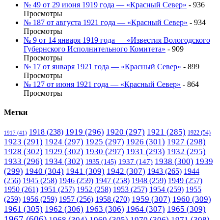
№ 49 от 29 июня 1919 года — «Красный Север»
- 936
Просмотры
№ 187 от августа 1921 года — «Красный Север»
- 934
Просмотры
№ 9 от 14 января 1919 года — «Известия Вологодского
Губернского Исполнительного Комитета»
- 909
Просмотры
№ 17 от января 1921 года — «Красный Север»
- 899
Просмотры
№ 127 от июня 1921 года — «Красный Север»
- 864
Просмотры
Метки
1919
(296)
1920
(297)
1921
(285)
1918
(238)
1922
(54)
1917
(41)
1923
(291)
1924
(297)
1925
(297)
1926
(301)
1927
(298)
1928
(302)
1929
(302)
1930
(297)
1931
(293)
1932
(295)
1933
(296)
1934
(302)
1938
(300)
1939
1935
(145)
1937
(147)
(299)
1940
(304)
1941
(309)
1942
(307)
1943
(265)
1944
(256)
1945
(258)
1946
(259)
1947
(258)
1948
(259)
1949
(257)
1950
(261)
1951
(257)
1952
(258)
1953
(257)
1954
(259)
1955
1958
(270)
1959
(307)
1960
(309)
(259)
1956
(259)
1957
(256)
1961
(305)
1962
(306)
1963
(306)
1964
(307)
1965
(309)
1967
(606)
1968
(304)
1969
(305)
1970
(306)
1971
(308)