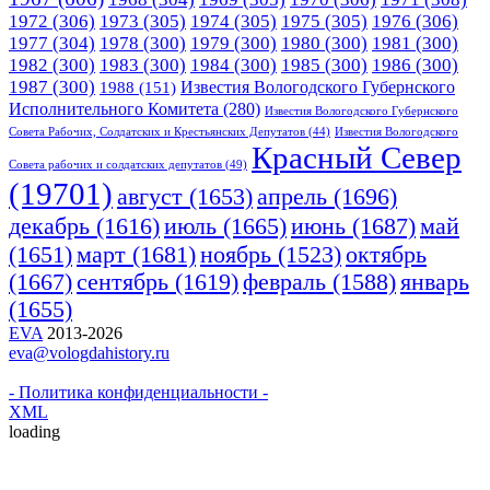
1972
(306)
1973
(305)
1974
(305)
1975
(305)
1976
(306)
1977
(304)
1978
(300)
1979
(300)
1980
(300)
1981
(300)
1982
(300)
1983
(300)
1984
(300)
1985
(300)
1986
(300)
1987
(300)
Известия Вологодского Губернского
1988
(151)
Исполнительного Комитета
(280)
Известия Вологодского Губернского
Совета Рабочих, Солдатских и Крестьянских Депутатов
(44)
Известия Вологодского
Красный Cевер
Совета рабочих и солдатских депутатов
(49)
(19701)
апрель
(1696)
август
(1653)
июнь
(1687)
декабрь
(1616)
июль
(1665)
май
март
(1681)
(1651)
ноябрь
(1523)
октябрь
(1667)
сентябрь
(1619)
февраль
(1588)
январь
(1655)
EVA
2013-2026
eva@vologdahistory.ru
- Политика конфиденциальности -
XML
loading