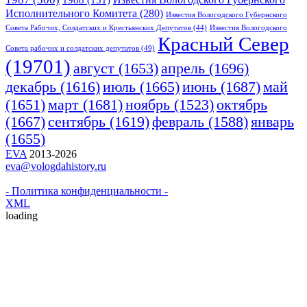
1988
(151)
Исполнительного Комитета
(280)
Известия Вологодского Губернского
Совета Рабочих, Солдатских и Крестьянских Депутатов
(44)
Известия Вологодского
Красный Cевер
Совета рабочих и солдатских депутатов
(49)
(19701)
апрель
(1696)
август
(1653)
июнь
(1687)
декабрь
(1616)
июль
(1665)
май
март
(1681)
(1651)
ноябрь
(1523)
октябрь
(1667)
сентябрь
(1619)
февраль
(1588)
январь
(1655)
EVA
2013-2026
eva@vologdahistory.ru
- Политика конфиденциальности -
XML
loading