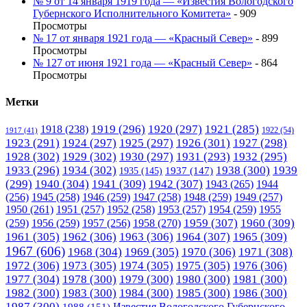
№ 9 от 14 января 1919 года — «Известия Вологодского
Губернского Исполнительного Комитета»
- 909
Просмотры
№ 17 от января 1921 года — «Красный Север»
- 899
Просмотры
№ 127 от июня 1921 года — «Красный Север»
- 864
Просмотры
Метки
1919
(296)
1920
(297)
1921
(285)
1918
(238)
1922
(54)
1917
(41)
1923
(291)
1924
(297)
1925
(297)
1926
(301)
1927
(298)
1928
(302)
1929
(302)
1930
(297)
1931
(293)
1932
(295)
1933
(296)
1934
(302)
1938
(300)
1939
1935
(145)
1937
(147)
(299)
1940
(304)
1941
(309)
1942
(307)
1943
(265)
1944
(256)
1945
(258)
1946
(259)
1947
(258)
1948
(259)
1949
(257)
1950
(261)
1951
(257)
1952
(258)
1953
(257)
1954
(259)
1955
1958
(270)
1959
(307)
1960
(309)
(259)
1956
(259)
1957
(256)
1961
(305)
1962
(306)
1963
(306)
1964
(307)
1965
(309)
1967
(606)
1968
(304)
1969
(305)
1970
(306)
1971
(308)
1972
(306)
1973
(305)
1974
(305)
1975
(305)
1976
(306)
1977
(304)
1978
(300)
1979
(300)
1980
(300)
1981
(300)
1982
(300)
1983
(300)
1984
(300)
1985
(300)
1986
(300)
1987
(300)
Известия Вологодского Губернского