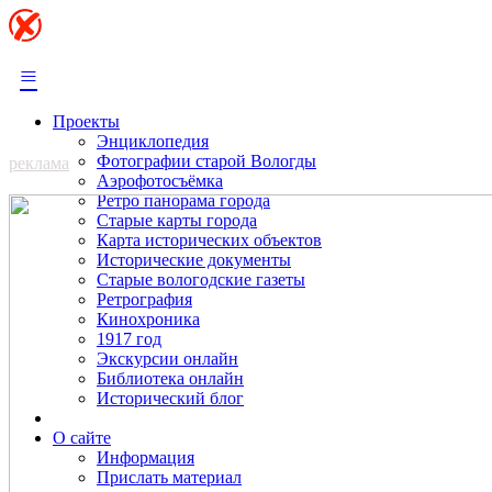
≡
Проекты
Энциклопедия
Фотографии старой Вологды
реклама
Аэрофотосъёмка
Ретро панорама города
Старые карты города
Карта исторических объектов
Исторические документы
Старые вологодские газеты
Ретрография
Кинохроника
1917 год
Экскурсии онлайн
Библиотека онлайн
Исторический блог
О сайте
Информация
Прислать материал