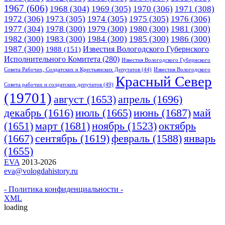
1967
(606)
1968
(304)
1969
(305)
1970
(306)
1971
(308)
1972
(306)
1973
(305)
1974
(305)
1975
(305)
1976
(306)
1977
(304)
1978
(300)
1979
(300)
1980
(300)
1981
(300)
1982
(300)
1983
(300)
1984
(300)
1985
(300)
1986
(300)
1987
(300)
Известия Вологодского Губернского
1988
(151)
Исполнительного Комитета
(280)
Известия Вологодского Губернского
Совета Рабочих, Солдатских и Крестьянских Депутатов
(44)
Известия Вологодского
Красный Cевер
Совета рабочих и солдатских депутатов
(49)
(19701)
апрель
(1696)
август
(1653)
июнь
(1687)
декабрь
(1616)
июль
(1665)
май
март
(1681)
(1651)
ноябрь
(1523)
октябрь
(1667)
сентябрь
(1619)
февраль
(1588)
январь
(1655)
EVA
2013-2026
eva@vologdahistory.ru
- Политика конфиденциальности -
XML
loading