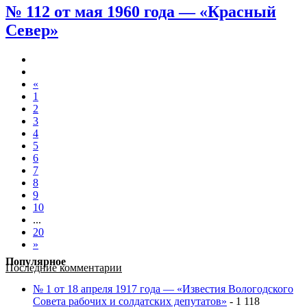
№ 112 от мая 1960 года — «Красный
Север»
«
1
2
3
4
5
6
7
8
9
10
...
20
»
Популярное
Последние комментарии
№ 1 от 18 апреля 1917 года — «Известия Вологодского
Совета рабочих и солдатских депутатов»
- 1 118