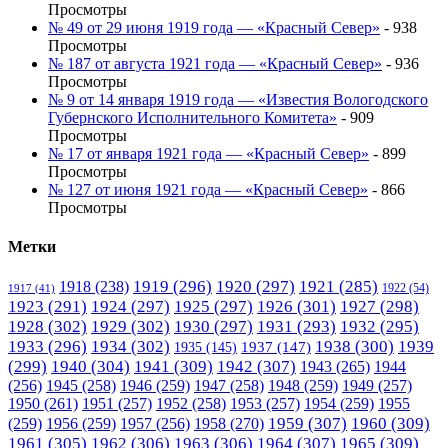
Просмотры
№ 49 от 29 июня 1919 года — «Красный Север»
- 938
Просмотры
№ 187 от августа 1921 года — «Красный Север»
- 936
Просмотры
№ 9 от 14 января 1919 года — «Известия Вологодского
Губернского Исполнительного Комитета»
- 909
Просмотры
№ 17 от января 1921 года — «Красный Север»
- 899
Просмотры
№ 127 от июня 1921 года — «Красный Север»
- 866
Просмотры
Метки
1919
(296)
1920
(297)
1921
(285)
1918
(238)
1922
(54)
1917
(41)
1923
(291)
1924
(297)
1925
(297)
1926
(301)
1927
(298)
1928
(302)
1929
(302)
1930
(297)
1931
(293)
1932
(295)
1933
(296)
1934
(302)
1938
(300)
1939
1935
(145)
1937
(147)
(299)
1940
(304)
1941
(309)
1942
(307)
1943
(265)
1944
(256)
1945
(258)
1946
(259)
1947
(258)
1948
(259)
1949
(257)
1950
(261)
1951
(257)
1952
(258)
1953
(257)
1954
(259)
1955
1958
(270)
1959
(307)
1960
(309)
(259)
1956
(259)
1957
(256)
1961
(305)
1962
(306)
1963
(306)
1964
(307)
1965
(309)