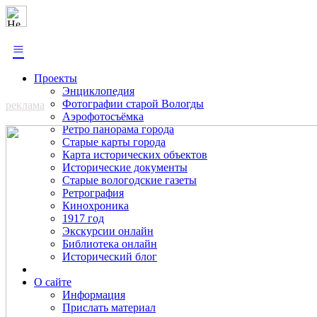
≡
Проекты
Энциклопедия
Фотографии старой Вологды
реклама
Аэрофотосъёмка
Ретро панорама города
Старые карты города
Карта исторических объектов
Исторические документы
Старые вологодские газеты
Ретрография
Кинохроника
1917 год
Экскурсии онлайн
Библиотека онлайн
Исторический блог
О сайте
Информация
Прислать материал