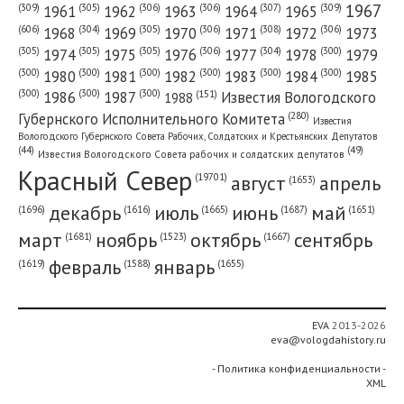
1967
(309)
(305)
(306)
(306)
(307)
(309)
1961
1962
1963
1964
1965
(606)
(305)
(306)
(308)
(306)
(304)
1968
1969
1970
1971
1972
1973
(305)
(305)
(305)
(306)
(304)
(300)
1974
1975
1976
1977
1978
1979
(300)
(300)
(300)
(300)
(300)
(300)
1980
1981
1982
1983
1984
1985
(300)
(300)
(300)
1986
1987
Известия Вологодского
(151)
1988
(280)
Губернского Исполнительного Комитета
Известия
Вологодского Губернского Совета Рабочих, Солдатских и Крестьянских Депутатов
(49)
(44)
Известия Вологодского Совета рабочих и солдатских депутатов
Красный Cевер
август
апрель
(19701)
(1653)
декабрь
июль
июнь
май
(1696)
(1687)
(1665)
(1651)
(1616)
март
ноябрь
октябрь
сентябрь
(1681)
(1667)
(1523)
февраль
январь
(1655)
(1619)
(1588)
EVA
2013-2026
eva@vologdahistory.ru
- Политика конфиденциальности -
XML