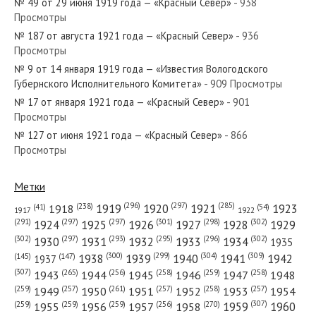
№ 49 от 29 июня 1919 года — «Красный Север»
- 938
Просмотры
№ 187 от августа 1921 года — «Красный Север»
- 936
Просмотры
№ 9 от 14 января 1919 года — «Известия Вологодского
Губернского Исполнительного Комитета»
- 909 Просмотры
№ 17 от января 1921 года — «Красный Север»
- 901
Просмотры
№ 127 от июня 1921 года — «Красный Север»
- 866
Просмотры
Метки
(296)
(297)
(285)
(238)
1919
1920
1921
1923
1918
(54)
(41)
1922
1917
(301)
(298)
(302)
(291)
(297)
(297)
1924
1925
1926
1927
1928
1929
(302)
(302)
(297)
(293)
(295)
(296)
1930
1931
1932
1933
1934
1935
(309)
(300)
(299)
(304)
1938
1939
1940
1941
1942
(147)
(145)
1937
(307)
(265)
(256)
(258)
(259)
(258)
1943
1944
1945
1946
1947
1948
(261)
(259)
(257)
(257)
(258)
(257)
1950
1949
1951
1952
1953
1954
(307)
(270)
(259)
(259)
(259)
(256)
1958
1959
1960
1955
1956
1957