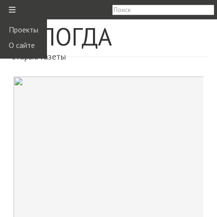
≡
ВОЛОГДА
Проекты
О сайте
старые газеты