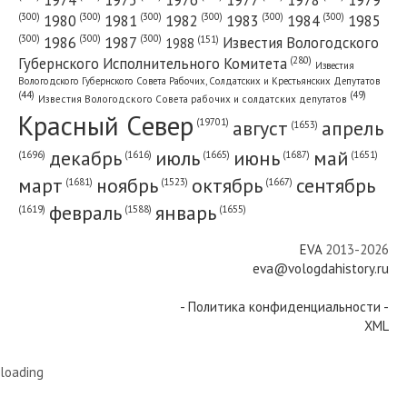
(300)
(300)
(300)
(300)
(300)
(300)
1980
1981
1982
1983
1984
1985
(300)
(300)
(300)
1986
1987
Известия Вологодского
(151)
1988
(280)
Губернского Исполнительного Комитета
Известия
Вологодского Губернского Совета Рабочих, Солдатских и Крестьянских Депутатов
(49)
(44)
Известия Вологодского Совета рабочих и солдатских депутатов
Красный Cевер
август
апрель
(19701)
(1653)
декабрь
июль
июнь
май
(1696)
(1687)
(1665)
(1651)
(1616)
март
ноябрь
октябрь
сентябрь
(1681)
(1667)
(1523)
февраль
январь
(1655)
(1619)
(1588)
EVA
2013-2026
eva@vologdahistory.ru
- Политика конфиденциальности -
XML
loading