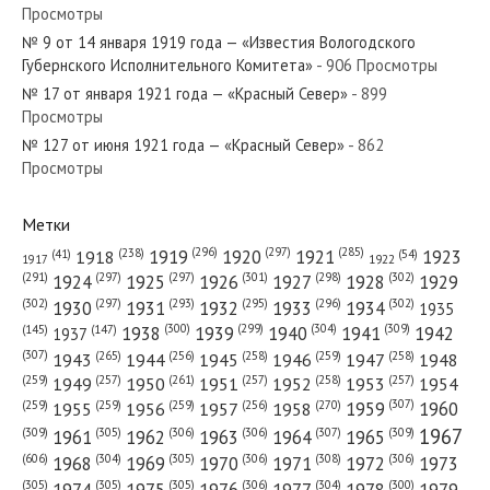
Просмотры
№ 9 от 14 января 1919 года — «Известия Вологодского
Губернского Исполнительного Комитета»
- 906 Просмотры
№ 17 от января 1921 года — «Красный Север»
- 899
Просмотры
№ 127 от июня 1921 года — «Красный Север»
- 862
Просмотры
Метки
(296)
(297)
(285)
(238)
1919
1920
1921
1923
1918
(54)
(41)
1922
1917
(301)
(298)
(302)
(291)
(297)
(297)
1924
1925
1926
1927
1928
1929
(302)
(302)
(297)
(293)
(295)
(296)
1930
1931
1932
1933
1934
1935
(309)
(300)
(299)
(304)
1938
1939
1940
1941
1942
(147)
(145)
1937
(307)
(265)
(256)
(258)
(259)
(258)
1943
1944
1945
1946
1947
1948
(261)
(259)
(257)
(257)
(258)
(257)
1950
1949
1951
1952
1953
1954
(307)
(270)
(259)
(259)
(259)
(256)
1958
1959
1960
1955
1956
1957
1967
(309)
(305)
(306)
(306)
(307)
(309)
1961
1962
1963
1964
1965
(606)
(305)
(306)
(308)
(306)
(304)
1968
1969
1970
1971
1972
1973
(305)
(305)
(305)
(306)
(304)
(300)
1974
1975
1976
1977
1978
1979