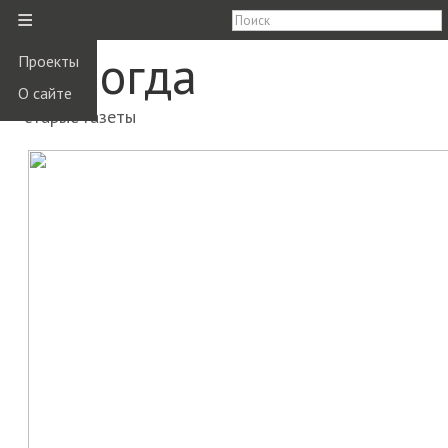
≡
Вологда
Проекты
О сайте
старые газеты