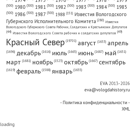
(300)
(300)
(300)
(300)
(300)
(300)
1980
1981
1982
1983
1984
1985
(300)
(300)
(300)
1986
1987
Известия Вологодского
(151)
1988
(280)
Губернского Исполнительного Комитета
Известия
Вологодского Губернского Совета Рабочих, Солдатских и Крестьянских Депутатов
(49)
(44)
Известия Вологодского Совета рабочих и солдатских депутатов
Красный Cевер
август
апрель
(19701)
(1653)
декабрь
июль
июнь
май
(1696)
(1687)
(1665)
(1651)
(1616)
март
ноябрь
октябрь
сентябрь
(1681)
(1667)
(1523)
февраль
январь
(1655)
(1619)
(1588)
EVA
2013-2026
eva@vologdahistory.ru
- Политика конфиденциальности -
XML
loading