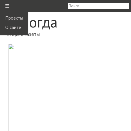
≡
Вологда
Проекты
О сайте
старые газеты