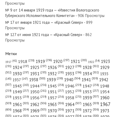
Просмотры
№ 9 от 14 января 1919 года — «Известия Вологодского
Губернского Исполнительного Комитета»
- 906 Просмотры
№ 17 от января 1921 года — «Красный Север»
- 899
Просмотры
№ 127 от июня 1921 года — «Красный Север»
- 862
Просмотры
Метки
(296)
(297)
(285)
(238)
1919
1920
1921
1923
1918
(54)
(41)
1922
1917
(301)
(298)
(302)
(291)
(297)
(297)
1924
1925
1926
1927
1928
1929
(302)
(302)
(297)
(293)
(295)
(296)
1930
1931
1932
1933
1934
1935
(309)
(300)
(299)
(304)
1938
1939
1940
1941
1942
(147)
(145)
1937
(307)
(265)
(256)
(258)
(259)
(258)
1943
1944
1945
1946
1947
1948
(261)
(259)
(257)
(257)
(258)
(257)
1950
1949
1951
1952
1953
1954
(307)
(270)
(259)
(259)
(259)
(256)
1958
1959
1960
1955
1956
1957
1967
(309)
(305)
(306)
(306)
(307)
(309)
1961
1962
1963
1964
1965
(606)
(305)
(306)
(308)
(306)
(304)
1968
1969
1970
1971
1972
1973
(305)
(305)
(305)
(306)
(304)
(300)
1974
1975
1976
1977
1978
1979