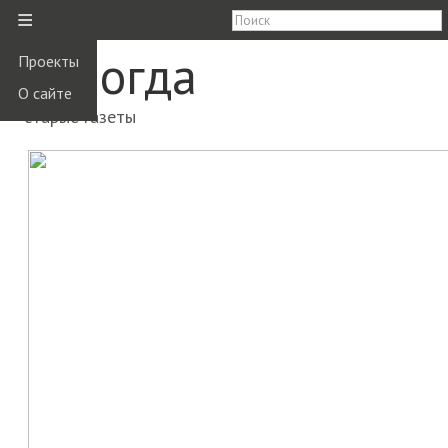
≡
Вологда
Проекты
О сайте
старые газеты