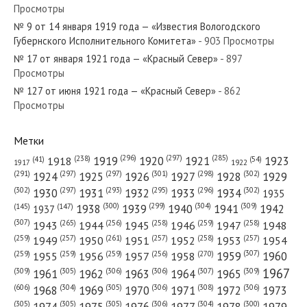
Просмотры
№ 9 от 14 января 1919 года — «Известия Вологодского
Губернского Исполнительного Комитета»
- 903 Просмотры
№ 17 от января 1921 года — «Красный Север»
- 897
Просмотры
№ 127 от июня 1921 года — «Красный Север»
- 862
Просмотры
Метки
(296)
(297)
(285)
(238)
1919
1920
1921
1923
1918
(54)
(41)
1922
1917
(301)
(298)
(302)
(291)
(297)
(297)
1924
1925
1926
1927
1928
1929
(302)
(302)
(297)
(293)
(295)
(296)
1930
1931
1932
1933
1934
1935
(309)
(300)
(299)
(304)
1938
1939
1940
1941
1942
(147)
(145)
1937
(307)
(265)
(256)
(258)
(259)
(258)
1943
1944
1945
1946
1947
1948
(261)
(259)
(257)
(257)
(258)
(257)
1950
1949
1951
1952
1953
1954
(307)
(270)
(259)
(259)
(259)
(256)
1958
1959
1960
1955
1956
1957
1967
(309)
(305)
(306)
(306)
(307)
(309)
1961
1962
1963
1964
1965
(606)
(305)
(306)
(308)
(306)
(304)
1968
1969
1970
1971
1972
1973
(305)
(305)
(305)
(306)
(304)
(300)
1974
1975
1976
1977
1978
1979