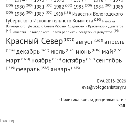
(300)
(300)
(300)
(300)
(300)
(300)
1980
1981
1982
1983
1984
1985
(300)
(300)
(300)
1986
1987
Известия Вологодского
(151)
1988
(280)
Губернского Исполнительного Комитета
Известия
Вологодского Губернского Совета Рабочих, Солдатских и Крестьянских Депутатов
(49)
(44)
Известия Вологодского Совета рабочих и солдатских депутатов
Красный Cевер
август
апрель
(19701)
(1653)
декабрь
июль
июнь
май
(1696)
(1687)
(1665)
(1651)
(1616)
март
ноябрь
октябрь
сентябрь
(1681)
(1667)
(1523)
февраль
январь
(1655)
(1619)
(1588)
EVA
2013-2026
eva@vologdahistory.ru
- Политика конфиденциальности -
XML
loading