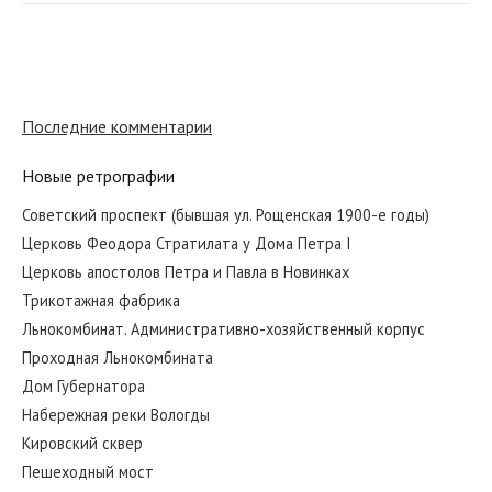
Трикотажная фабрика
Последние комментарии
Новые ретрографии
Церковь апостолов Петра и Павла в
Новинках
Советский проспект (бывшая ул. Рощенская 1900-е годы)
Церковь Феодора Стратилата у Дома Петра I
Церковь апостолов Петра и Павла в Новинках
Кировский сквер
Трикотажная фабрика
Льнокомбинат. Административно-хозяйственный корпус
Проходная Льнокомбината
Дом Губернатора
Набережная реки Вологды
Кировский сквер
Пешеходный мост