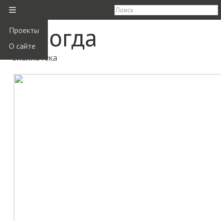
≡
Вологда
Проекты
О сайте
библиотека