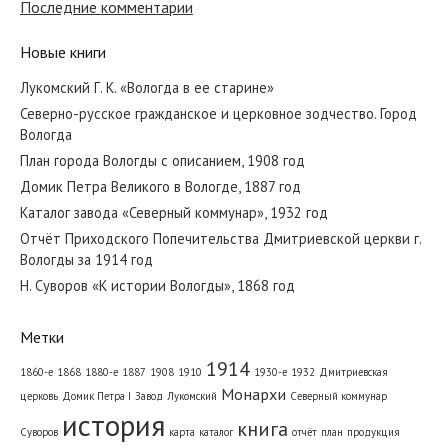
Последние комментарии
Новые книги
Лукомский Г. К. «Вологда в ее старине»
Северно-русское гражданское и церковное зодчество. Город
Вологда
План города Вологды с описанием, 1908 год
Домик Петра Великого в Вологде, 1887 год
Каталог завода «Северный коммунар», 1932 год
Отчёт Приходского Попечительства Дмитриевской церкви г.
Вологды за 1914 год
Н. Суворов «К истории Вологды», 1868 год
Метки
1914
1860-е
1868
1880-е
1887
1908
1910
1930-е
1932
Дмитриевская
Монархи
церковь
Домик Петра I
Завод
Лукомский
Северный коммунар
история
книга
Суворов
карта
каталог
отчёт
план
продукция