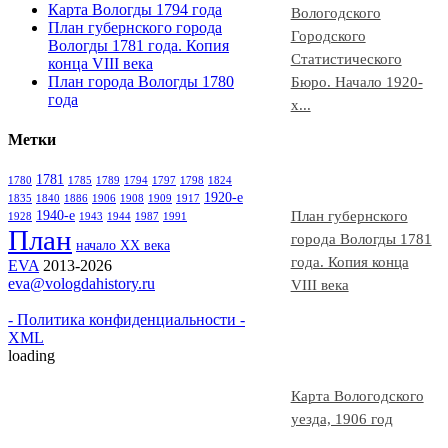
Карта Вологды 1794 года
Вологодского
План губернского города
Городского
Вологды 1781 года. Копия
Статистического
конца VIII века
План города Вологды 1780
Бюро. Начало 1920-
года
х...
Метки
1781
1780
1785
1789
1794
1797
1798
1824
1920-е
1835
1840
1886
1906
1908
1909
1917
1940-e
План губернского
1928
1943
1944
1987
1991
План
города Вологды 1781
начало ХХ века
года. Копия конца
EVA
2013-2026
eva@vologdahistory.ru
VIII века
- Политика конфиденциальности -
XML
loading
Карта Вологодского
уезда, 1906 год