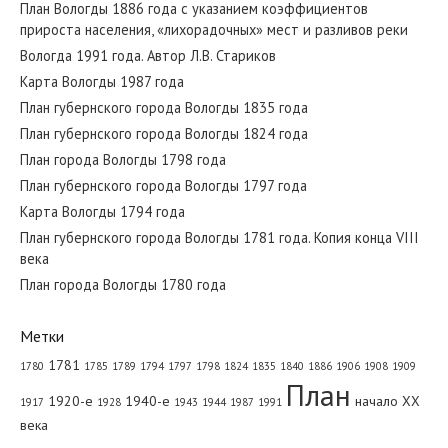
План Вологды 1886 года с указанием коэффициентов
План Вологды 1840 года
прироста населения, «лихорадочных» мест и разливов реки
Вологда 1991 года. Автор Л.В. Стариков
Карта Вологды 1987 года
Вологда на плане 1943 года
План губернского города Вологды 1835 года
План губернского города Вологды 1824 года
План города Вологды 1798 года
План губернского города Вологды 1797 года
Карта Вологды 1794 года
Карта Вологды 1794 года
План губернского города Вологды 1781 года. Копия конца VIII
века
План города Вологды 1780 года
Метки
1781
1780
1785
1789
1794
1797
1798
1824
1835
1840
1886
1906
1908
1909
План
1920-е
1940-e
начало ХХ
1917
1928
1943
1944
1987
1991
века