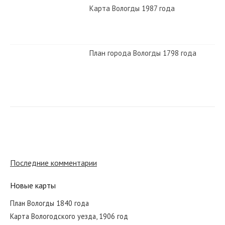
Карта Вологды 1987 года
План города Вологды 1798 года
План губернского города Вологды
1781 года. Копия конца VIII века
Вологда 1991 года. Автор Л.В.
Стариков
Последние комментарии
Новые карты
План города Вологды 1780 года
План Вологды 1840 года
Карта Вологодского уезда, 1906 год