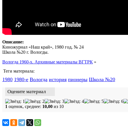
Описание:
Киножурнал «Наш край», 1980 год, № 24
Школа №20 г. Вологды.
Вологда 1960-х. Архивные материалы ВГТРК
»
Теги материала:
1980
1980-е
Вологда
история
пионеры
Школа №20
Оцените материал
1
оценок, среднее:
10,00
из 10