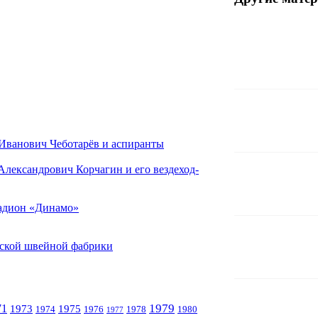
Иванович Чеботарёв и аспиранты
лександрович Корчагин и его вездеход-
тадион «Динамо»
дской швейной фабрики
1979
71
1973
1975
1974
1976
1978
1980
1977