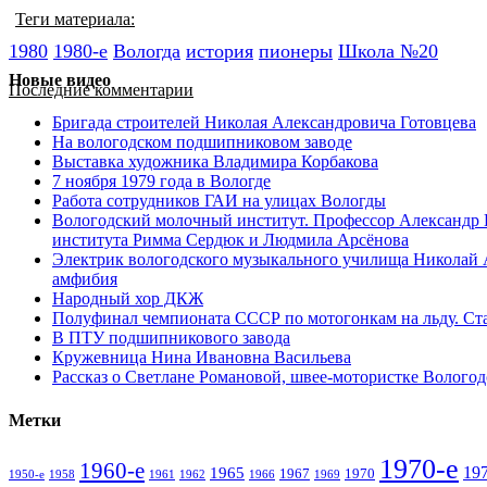
Теги материала:
1980
1980-е
Вологда
история
пионеры
Школа №20
Новые видео
Последние комментарии
Бригада строителей Николая Александровича Готовцева
На вологодском подшипниковом заводе
Выставка художника Владимира Корбакова
7 ноября 1979 года в Вологде
Работа сотрудников ГАИ на улицах Вологды
Вологодский молочный институт. Профессор Александр 
института Римма Сердюк и Людмила Арсёнова
Электрик вологодского музыкального училища Николай А
амфибия
Народный хор ДКЖ
Полуфинал чемпионата СССР по мотогонкам на льду. С
В ПТУ подшипникового завода
Кружевница Нина Ивановна Васильева
Рассказ о Светлане Романовой, швее-мотористке Волого
Метки
1970-е
1960-е
19
1965
1967
1970
1950-е
1958
1961
1962
1966
1969