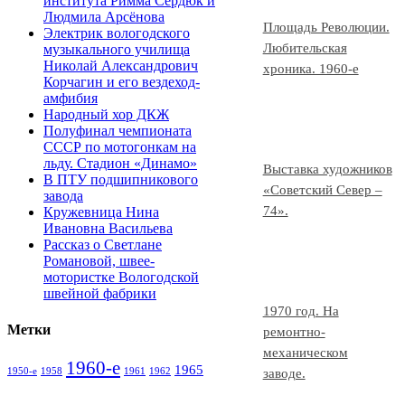
института Римма Сердюк и
Людмила Арсёнова
Площадь Революции.
Электрик вологодского
Любительская
музыкального училища
Николай Александрович
хроника. 1960-е
Корчагин и его вездеход-
амфибия
Народный хор ДКЖ
Полуфинал чемпионата
СССР по мотогонкам на
льду. Стадион «Динамо»
Выставка художников
В ПТУ подшипникового
«Советский Север –
завода
74».
Кружевница Нина
Ивановна Васильева
Рассказ о Светлане
Романовой, швее-
мотористке Вологодской
швейной фабрики
1970 год. На
Метки
ремонтно-
механическом
1960-е
1965
1950-е
1958
1961
1962
заводе.