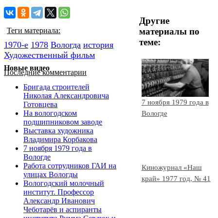
Другие
материалы по
Теги материала:
теме:
1970-е
1978
Вологда
история
Художественный фильм
Новые видео
Последние комментарии
Бригада строителей
Николая Александровича
7 ноября 1979 года в
Готовцева
На вологодском
Вологде
подшипниковом заводе
Выставка художника
Владимира Корбакова
7 ноября 1979 года в
Вологде
Работа сотрудников ГАИ на
Киножурнал «Наш
улицах Вологды
край» 1977 год, № 41
Вологодский молочный
институт. Профессор
Александр Иванович
Чеботарёв и аспиранты