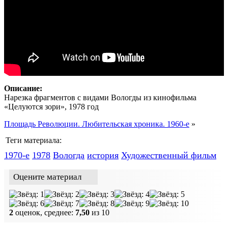
видео
Вологда
Описание:
Нарезка фрагментов с видами Вологды из кинофильма
«Целуются зори», 1978 год
Площадь Революции. Любительская хроника. 1960-е
»
Теги материала:
1970-е
1978
Вологда
история
Художественный фильм
Оцените материал
2
оценок, среднее:
7,50
из 10