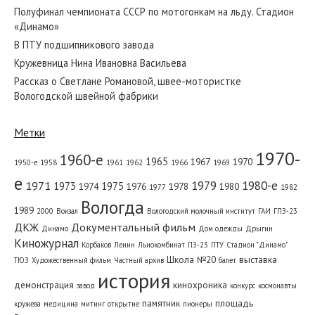
Полуфинал чемпионата СССР по мотогонкам на льду. Стадион
«Динамо»
В ПТУ подшипникового завода
Кружевница Нина Ивановна Васильева
Рассказ о Светлане Романовой, швее-мотористке
Вологодской швейной фабрики
Метки
1970-
1960-е
1965
1967
1970
1950-е
1958
1961
1962
1966
1969
е
1979
1980-е
1971
1973
1975
1974
1976
1978
1980
1977
1982
Вологда
1989
2000
Вокзал
Вологодский молочный институт
ГАИ
ГПЗ-23
ДКЖ
Документальный фильм
Динамо
Дом одежды
Дрыгин
Киножурнал
Корбаков
Ленин
Льнокомбинат
ПЗ-23
ПТУ
Стадион "Динамо"
Школа №20
выставка
ТЮЗ
Художественный фильм
Частный архив
балет
история
демонстрация
кинохроника
завод
конкурс
космонавты
памятник
площадь
кружева
медицина
митинг
открытие
пионеры