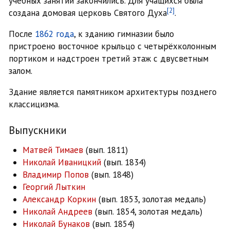
учебных занятий закончились. Для учащихся была
[2]
создана домовая церковь Святого Духа
.
После
1862 года
, к зданию гимназии было
пристроено восточное крыльцо с четырёхколонным
портиком и надстроен третий этаж с двусветным
залом.
Здание является памятником архитектуры позднего
классицизма.
Выпускники
Матвей Тимаев
(вып. 1811)
Николай Иваницкий
(вып. 1834)
Владимир Попов
(вып. 1848)
Георгий Лыткин
Александр Коркин
(вып. 1853, золотая медаль)
Николай Андреев
(вып. 1854, золотая медаль)
Николай Бунаков
(вып. 1854)