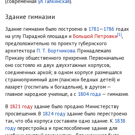
(современная
ул. Галкинская
).
Здание гимназии
Здание гимназии было построено в
1781
—
1786
годах
[1]
на углу Парадной площади и
Большой Петровки
,
предположительно по проекту губернского
архитектора
П. Т. Бортникова
. Принадлежало
Приказу общественного призрения. Первоначально
оно состояло из двух двухэтажных корпусов,
соединенных аркой; в одном корпусе размещался
странноприимный дом (пансион бедных детей) и
лазарет (госпиталь и богадельня), в другом —
главное народное училище, а с
1804 года
— гимназия.
В
1821 году
здание было продано Министерству
просвещения. В
1824 году
здание было перестроено
так, что оба корпуса составили одно здание. К
1838
году
перестройка и приспособление здания для