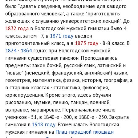
было "давать сведения, необходимые для каждого
образованного человека", а также "приготовлять
желающих к слушанию университетских лекций". До
1832 года
в Вологодской мужской гимназии было 4
класса, затем - 7, в
1871 году
введен
приготовительный класс, а в
1873 году
- 8-й класс. В
1824
-
1864
годах при Вологодской мужской
гимназии существовал пансион. Преподавались
предметы: закон божий, русский язык, латинский и
"новые" (немецкий, французский, английский) языки,
геометрия, математика, физика, история, география, а
в старших классах - статистика, философия,
юриспруденция. Кроме этого, здесь обучали
рисованию, музыке, пению, танцам, военной
выправке, маршировке. Первоначальное число
учеников - 51, в 1840-е - 200, в 1880-е - 250. Закрыта
гимназия в
1918 году
. Размещалась Вологодская
мужская гимназия на
Плац-парадной площади