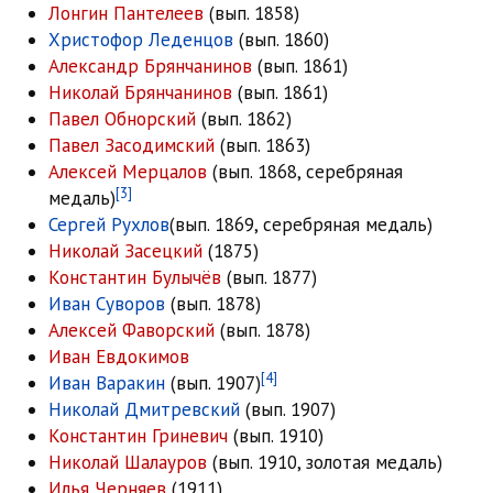
Лонгин Пантелеев
(вып. 1858)
Христофор Леденцов
(вып. 1860)
Александр Брянчанинов
(вып. 1861)
Николай Брянчанинов
(вып. 1861)
Павел Обнорский
(вып. 1862)
Павел Засодимский
(вып. 1863)
Алексей Мерцалов
(вып. 1868, серебряная
[3]
медаль)
Сергей Рухлов
(вып. 1869, серебряная медаль)
Николай Засецкий
(1875)
Константин Булычёв
(вып. 1877)
Иван Суворов
(вып. 1878)
Алексей Фаворский
(вып. 1878)
Иван Евдокимов
[4]
Иван Варакин
(вып. 1907)
Николай Дмитревский
(вып. 1907)
Константин Гриневич
(вып. 1910)
Николай Шалауров
(вып. 1910, золотая медаль)
Илья Черняев
(1911)