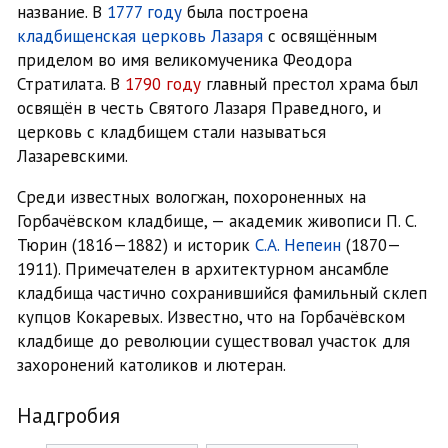
название. В
1777 году
была построена
кладбищенская церковь Лазаря
с освящённым
приделом во имя великомученика Феодора
Стратилата. В
1790 году
главный престол храма был
освящён в честь Святого Лазаря Праведного, и
церковь с кладбищем стали называться
Лазаревскими.
Среди известных вологжан, похороненных на
Горбачёвском кладбище, — академик живописи П. С.
Тюрин (1816—1882) и историк
С.А. Непеин
(1870—
1911). Примечателен в архитектурном ансамбле
кладбища частично сохранившийся фамильный склеп
купцов Кокаревых. Известно, что на Горбачёвском
кладбище до революции существовал участок для
захоронений католиков и лютеран.
Надгробия