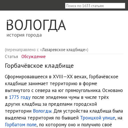
≡
ВОЛОГДА
история города
(перенаправлено с «
Лазаревское кладбище
»)
Статья
Обсуждение
Горбачёвское кладбище
Сформировавшееся в XVIII—XX веках, Горбачёвское
кладбище занимает территорию в форме
вытянутого с севера на юг прямоугольника. Основано
в
1775 году
после эпидемии чумы в числе трёх
других кладбищ за пределами городской
территории
Вологды
. Для устройства кладбища была
выделена территория по бывшей
Троицкой улице
, на
Горбатом поле
, по которому оно и получило своё