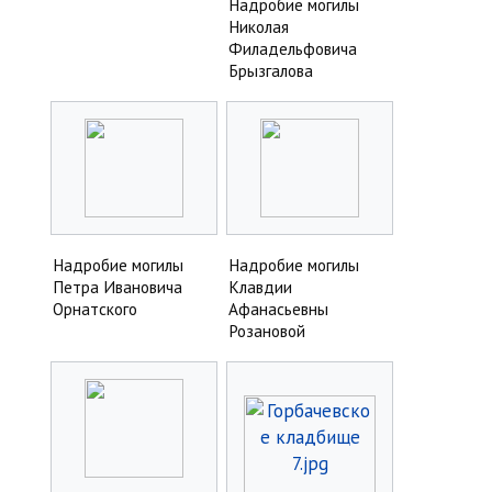
Надробие могилы
Николая
Филадельфовича
Брызгалова
Надробие могилы
Надробие могилы
Петра Ивановича
Клавдии
Орнатского
Афанасьевны
Розановой