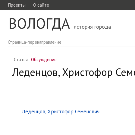
Проекты
О сайте
ВОЛОГДА
история города
Страница-перенаправление
Статья
Обсуждение
Леденцов, Христофор Сем
Перенаправление на:
Леденцов, Христофор Семёнович