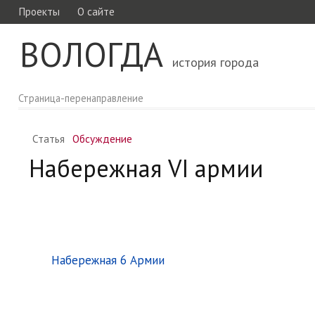
Проекты
О сайте
ВОЛОГДА
история города
Страница-перенаправление
Статья
Обсуждение
Набережная VI армии
Перенаправление на:
Набережная 6 Армии