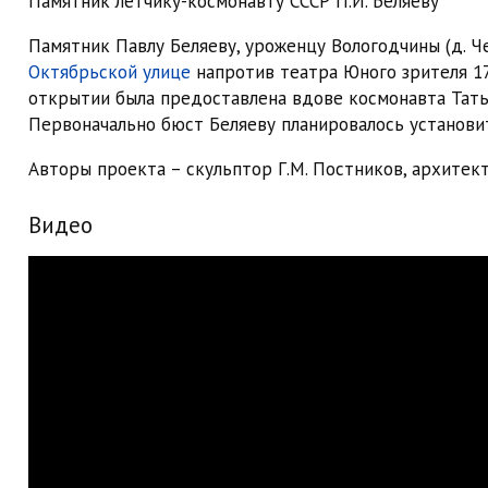
Памятник летчику-космонавту СССР П.И. Беляеву
Памятник Павлу Беляеву, уроженцу Вологодчины (д. Ч
Октябрьской улице
напротив театра Юного зрителя 1
открытии была предоставлена вдове космонавта Тать
Первоначально бюст Беляеву планировалось установ
Авторы проекта – скульптор Г.М. Постников, архитект
Видео