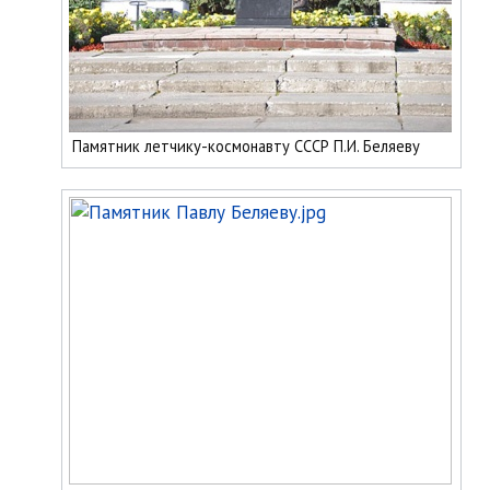
Памятник летчику-космонавту СССР П.И. Беляеву