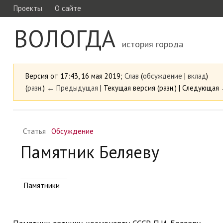
Проекты
О сайте
ВОЛОГДА
история города
Версия от 17:43, 16 мая 2019;
Слав
(
обсуждение
|
вклад
)
(
разн.
)
← Предыдущая
| Текущая версия (разн.) | Следующая 
Статья
Обсуждение
Памятник Беляеву
Памятники