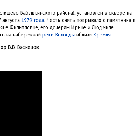
елищево Бабушкинского района), установлен в сквере на
7 августа
1979 года
. Честь снять покрывало с памятника п
яне Филипповне, его дочерям Ирине и Людмиле.
ить на набережной
реки Вологды
вблизи
Кремля
.
ор В.В. Васнецов.