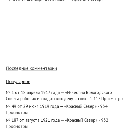
№ 106 от декабря 1930 года — «Красный Север»
№ 89 от мая 1949 года — «Красный Север»
Последние комментарии
Популярное
№ 1 от 18 апреля 1917 года — «Известия Вологодского
№ 127 от июня 1948 года — «Красный Север»
Совета рабочих и солдатских депутатов»
- 1 117 Просмотры
№ 49 от 29 июня 1919 года — «Красный Север»
- 934
Просмотры
№ 187 от августа 1921 года — «Красный Север»
- 932
Просмотры
№ 96 от апреля 1986 года — «Красный Север»