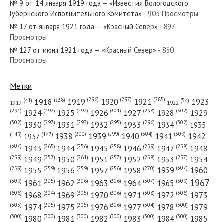
№ 9 от 14 января 1919 года — «Известия Вологодского
Губернского Исполнительного Комитета»
- 903 Просмотры
№ 17 от января 1921 года — «Красный Север»
- 897
Просмотры
№ 127 от июня 1921 года — «Красный Север»
- 860
№ 175 от июля 1959 года — «Красный Север»
Просмотры
Метки
(296)
(297)
(285)
(238)
1919
1920
1921
1923
1918
(54)
(41)
1922
1917
№ 169 от августа 1948 года — «Красный Север»
(301)
(298)
(302)
(291)
(297)
(297)
1924
1925
1926
1927
1928
1929
(302)
(302)
(297)
(293)
(295)
(296)
1930
1931
1932
1933
1934
1935
(309)
(300)
(299)
(304)
1938
1939
1940
1941
1942
(147)
(145)
1937
(307)
(265)
(256)
(258)
(259)
(258)
1943
1944
1945
1946
1947
1948
(261)
(259)
(257)
(257)
(258)
(257)
1950
1949
1951
1952
1953
1954
№ 146 от июня 1960 года — «Красный Север»
(307)
(270)
(259)
(259)
(259)
(256)
1958
1959
1960
1955
1956
1957
1967
(309)
(305)
(306)
(306)
(307)
(309)
1961
1962
1963
1964
1965
(606)
(305)
(306)
(308)
(306)
(304)
1968
1969
1970
1971
1972
1973
(305)
(305)
(305)
(306)
(304)
(300)
1974
1975
1976
1977
1978
1979
(300)
(300)
(300)
(300)
(300)
(300)
1980
1981
1982
1983
1984
1985