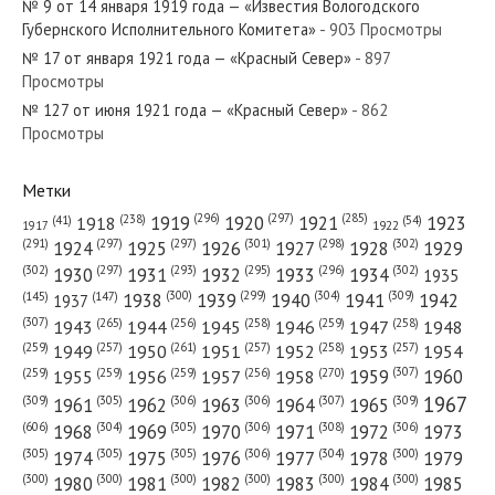
№ 9 от 14 января 1919 года — «Известия Вологодского
№ 245 от октября 1986 года —
Губернского Исполнительного Комитета»
- 903 Просмотры
«Красный Север»
№ 17 от января 1921 года — «Красный Север»
- 897
Просмотры
№ 127 от июня 1921 года — «Красный Север»
№ 92 от апреля 1925 года —
- 862
Просмотры
«Красный Север»
Метки
(296)
(297)
(285)
(238)
1919
1920
1921
1923
1918
(54)
(41)
1922
1917
(301)
(298)
(302)
(291)
(297)
(297)
1924
1925
1926
1927
1928
1929
(302)
(302)
(297)
(293)
(295)
(296)
1930
1931
1932
1933
1934
1935
(309)
(300)
(299)
(304)
1938
1939
1940
1941
1942
(147)
(145)
1937
(307)
(265)
(256)
(258)
(259)
(258)
1943
1944
1945
1946
1947
1948
(261)
(259)
(257)
(257)
(258)
(257)
1950
1949
1951
1952
1953
1954
(307)
(270)
(259)
(259)
(259)
(256)
1958
1959
1960
1955
1956
1957
1967
(309)
(305)
(306)
(306)
(307)
(309)
1961
1962
1963
1964
1965
(606)
(305)
(306)
(308)
(306)
(304)
1968
1969
1970
1971
1972
1973
(305)
(305)
(305)
(306)
(304)
(300)
1974
1975
1976
1977
1978
1979
(300)
(300)
(300)
(300)
(300)
(300)
1980
1981
1982
1983
1984
1985