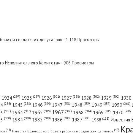
абочих и солдатских депутатов»
- 1 118 Просмотры
ого Исполнительного Комитета»
- 906 Просмотры
(301)
(298)
(302)
(302)
)
(297)
(297)
1924
1925
1926
1927
1928
1929
1930
(261)
(256)
(258)
(259)
(258)
(259)
(257)
1950
44
1945
1946
1947
1948
1949
1967
(606)
(306)
(307)
(309)
(305)
(306)
(304)
63
1964
1965
1968
1969
1970
(300)
(300)
(300)
(300)
(300)
83
1984
1985
1986
1987
Известия 
(151)
1988
Кр
(49)
(44)
атов
Известия Вологодского Совета рабочих и солдатских депутатов