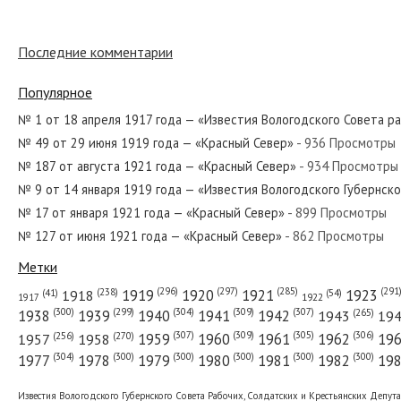
Последние комментарии
№ 174 от сентября 1956 года — «Красный Север»
Популярное
№ 1 от 18 апреля 1917 года — «Известия Вологодского Совета р
№ 49 от 29 июня 1919 года — «Красный Север»
- 936 Просмотры
№ 97 от мая 1945 года — «Красный Север»
№ 187 от августа 1921 года — «Красный Север»
- 934 Просмотры
№ 9 от 14 января 1919 года — «Известия Вологодского Губернск
№ 17 от января 1921 года — «Красный Север»
- 899 Просмотры
№ 127 от июня 1921 года — «Красный Север»
- 862 Просмотры
№ 190 от августа 1961 года — «Красный Север»
Метки
(296)
(297)
(291
(285)
(238)
1919
1920
1921
1923
1918
(54)
(41)
1922
1917
(309)
(307)
(300)
(299)
(304)
(265)
1938
1939
1940
1941
1942
1943
19
(307)
(309)
(305)
(306)
(270)
(256)
1958
1959
1960
1961
1962
19
1957
№ 249 от октября 1968 года — «Красный Север»
(304)
(300)
(300)
(300)
(300)
(300)
1977
1978
1979
1980
1981
1982
19
Известия Вологодского Губернского Совета Рабочих, Солдатских и Крестьянских Депут