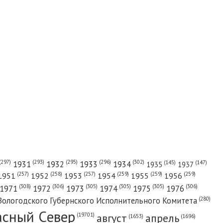
(302)
(297)
(293)
(295)
(296)
1931
1932
1933
1934
(147)
(145)
1935
1937
(257)
(258)
(257)
(259)
(259)
(259)
1951
1952
1953
1954
1955
1956
(308)
(306)
(305)
(305)
(305)
(306)
1971
1972
1973
1974
1975
1976
(280)
Вологодского Губернского Исполнительного Комитета
асный Cевер
август
апрель
(19701)
(1696)
(1653)