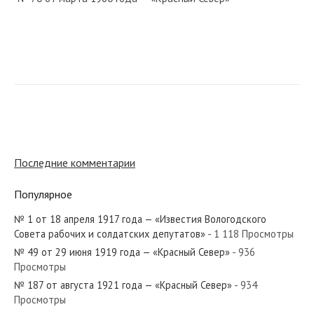
№ 89 от мая 1948 года — «Красный Север»
№ 85 от апреля 1929 года — «Красный Север»
Последние комментарии
Популярное
№ 1 от 18 апреля 1917 года — «Известия Вологодского
№ 37 от февраля 1947 года — «Красный Север»
Совета рабочих и солдатских депутатов»
- 1 118 Просмотры
№ 49 от 29 июня 1919 года — «Красный Север»
- 936
Просмотры
№ 187 от августа 1921 года — «Красный Север»
- 934
Просмотры
№ 227 от октября 1979 года — «Красный Север»