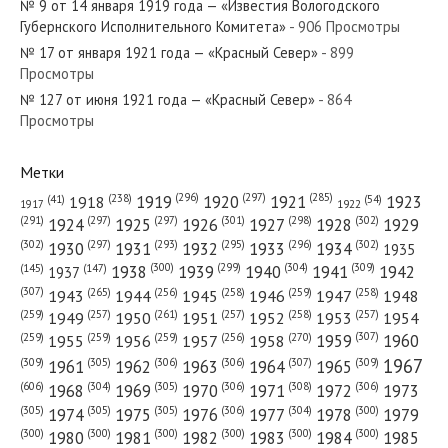
№ 9 от 14 января 1919 года — «Известия Вологодского
Губернского Исполнительного Комитета»
- 906 Просмотры
№ 17 от января 1921 года — «Красный Север»
- 899
Просмотры
№ 127 от июня 1921 года — «Красный Север»
- 864
№ 67 от марта 1975 года — «Красный Север»
Просмотры
Метки
(296)
(297)
(285)
(238)
1919
1920
1921
1923
1918
(54)
(41)
1922
1917
№ 296 от декабря 1976 года — «Красный Север»
(301)
(298)
(302)
(291)
(297)
(297)
1924
1925
1926
1927
1928
1929
(302)
(302)
(297)
(293)
(295)
(296)
1930
1931
1932
1933
1934
1935
(309)
(300)
(299)
(304)
1938
1939
1940
1941
1942
(147)
(145)
1937
(307)
(265)
(256)
(258)
(259)
(258)
1943
1944
1945
1946
1947
1948
(261)
(259)
(257)
(257)
(258)
(257)
1950
1949
1951
1952
1953
1954
№ 164 от августа 1950 года — «Красный Север»
(307)
(270)
(259)
(259)
(259)
(256)
1958
1959
1960
1955
1956
1957
1967
(309)
(305)
(306)
(306)
(307)
(309)
1961
1962
1963
1964
1965
(606)
(305)
(306)
(308)
(306)
(304)
1968
1969
1970
1971
1972
1973
(305)
(305)
(305)
(306)
(304)
(300)
1974
1975
1976
1977
1978
1979
(300)
(300)
(300)
(300)
(300)
(300)
1980
1981
1982
1983
1984
1985