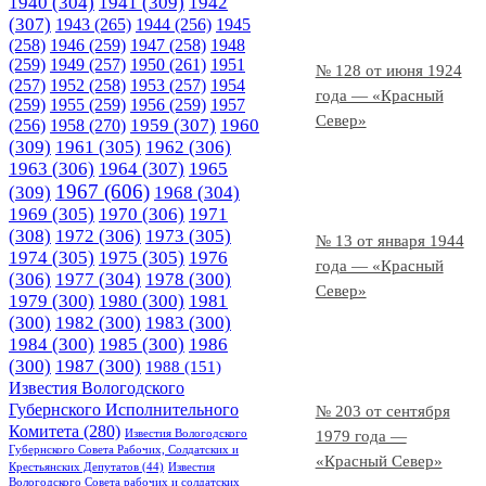
1940
(304)
1941
(309)
1942
(307)
1943
(265)
1944
(256)
1945
(258)
1946
(259)
1947
(258)
1948
(259)
1949
(257)
1950
(261)
1951
№ 128 от июня 1924
(257)
1952
(258)
1953
(257)
1954
года — «Красный
(259)
1955
(259)
1956
(259)
1957
Север»
1958
(270)
1959
(307)
1960
(256)
(309)
1961
(305)
1962
(306)
1963
(306)
1964
(307)
1965
1967
(606)
(309)
1968
(304)
1969
(305)
1970
(306)
1971
(308)
1972
(306)
1973
(305)
№ 13 от января 1944
1974
(305)
1975
(305)
1976
года — «Красный
(306)
1977
(304)
1978
(300)
Север»
1979
(300)
1980
(300)
1981
(300)
1982
(300)
1983
(300)
1984
(300)
1985
(300)
1986
(300)
1987
(300)
1988
(151)
Известия Вологодского
Губернского Исполнительного
№ 203 от сентября
Комитета
(280)
Известия Вологодского
1979 года —
Губернского Совета Рабочих, Солдатских и
«Красный Север»
Крестьянских Депутатов
(44)
Известия
Вологодского Совета рабочих и солдатских