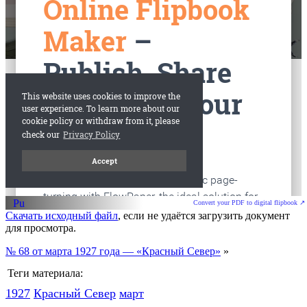
старые газеты
Вологда
Convert your PDF to digital flipbook ↗
Скачать исходный файл
, если не удаётся загрузить документ
для просмотра.
№ 68 от марта 1927 года — «Красный Север»
»
Теги материала:
1927
Красный Cевер
март