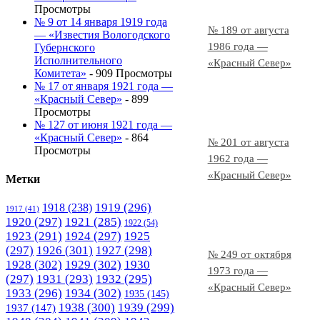
Просмотры
№ 9 от 14 января 1919 года
№ 189 от августа
— «Известия Вологодского
1986 года —
Губернского
Исполнительного
«Красный Север»
Комитета»
- 909 Просмотры
№ 17 от января 1921 года —
«Красный Север»
- 899
Просмотры
№ 127 от июня 1921 года —
«Красный Север»
- 864
№ 201 от августа
Просмотры
1962 года —
«Красный Север»
Метки
1919
(296)
1918
(238)
1917
(41)
1920
(297)
1921
(285)
1922
(54)
1923
(291)
1924
(297)
1925
(297)
1926
(301)
1927
(298)
№ 249 от октября
1928
(302)
1929
(302)
1930
1973 года —
(297)
1931
(293)
1932
(295)
«Красный Север»
1933
(296)
1934
(302)
1935
(145)
1938
(300)
1939
(299)
1937
(147)