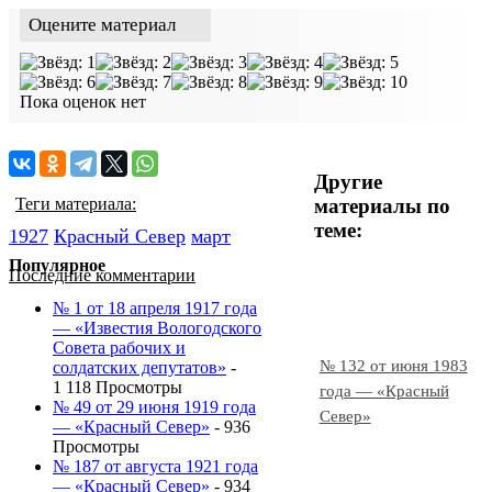
Оцените материал
Пока оценок нет
Другие
материалы по
Теги материала:
теме:
1927
Красный Cевер
март
Популярное
Последние комментарии
№ 1 от 18 апреля 1917 года
— «Известия Вологодского
Совета рабочих и
№ 132 от июня 1983
солдатских депутатов»
-
1 118 Просмотры
года — «Красный
№ 49 от 29 июня 1919 года
Север»
— «Красный Север»
- 936
Просмотры
№ 187 от августа 1921 года
— «Красный Север»
- 934