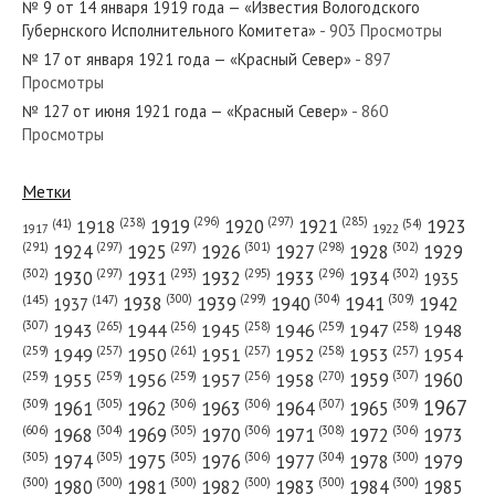
№ 9 от 14 января 1919 года — «Известия Вологодского
Губернского Исполнительного Комитета»
- 903 Просмотры
№ 17 от января 1921 года — «Красный Север»
- 897
Просмотры
№ 127 от июня 1921 года — «Красный Север»
- 860
№ 267 от ноября 1985 года — «Красный Север»
Просмотры
Метки
(296)
(297)
(285)
(238)
1919
1920
1921
1923
1918
(54)
(41)
1922
1917
№ 81 от апреля 1969 года — «Красный Север»
(301)
(298)
(302)
(291)
(297)
(297)
1924
1925
1926
1927
1928
1929
(302)
(302)
(297)
(293)
(295)
(296)
1930
1931
1932
1933
1934
1935
(309)
(300)
(299)
(304)
1938
1939
1940
1941
1942
(147)
(145)
1937
(307)
(265)
(256)
(258)
(259)
(258)
1943
1944
1945
1946
1947
1948
(261)
(259)
(257)
(257)
(258)
(257)
1950
1949
1951
1952
1953
1954
№ 144 от июня 1984 года — «Красный Север»
(307)
(270)
(259)
(259)
(259)
(256)
1958
1959
1960
1955
1956
1957
1967
(309)
(305)
(306)
(306)
(307)
(309)
1961
1962
1963
1964
1965
(606)
(305)
(306)
(308)
(306)
(304)
1968
1969
1970
1971
1972
1973
(305)
(305)
(305)
(306)
(304)
(300)
1974
1975
1976
1977
1978
1979
(300)
(300)
(300)
(300)
(300)
(300)
1980
1981
1982
1983
1984
1985