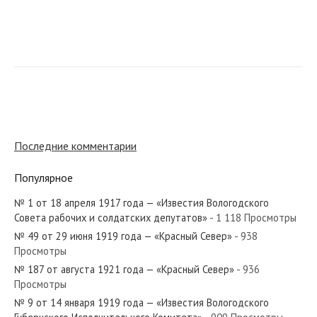
№ 246 от декабря 1947 года — «Красный Север»
№ 85 от апреля 1946 года — «Красный Север»
Последние комментарии
Популярное
№ 1 от 18 апреля 1917 года — «Известия Вологодского
№ 30 от февраля 1948 года — «Красный Север»
Совета рабочих и солдатских депутатов»
- 1 118 Просмотры
№ 49 от 29 июня 1919 года — «Красный Север»
- 938
Просмотры
№ 187 от августа 1921 года — «Красный Север»
- 936
Просмотры
№ 194 от октября 1947 года — «Красный Север»
№ 9 от 14 января 1919 года — «Известия Вологодского