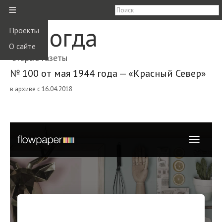
≡
Вологда
Проекты
О сайте
старые газеты
№ 100 от мая 1944 года — «Красный Север»
в архиве с 16.04.2018