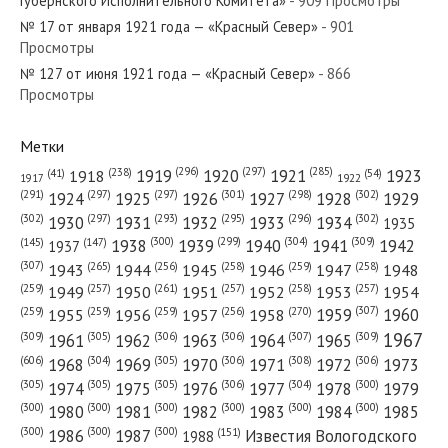
Губернского Исполнительного Комитета»
- 909 Просмотры
№ 17 от января 1921 года — «Красный Север»
- 901
Просмотры
№ 127 от июня 1921 года — «Красный Север»
- 866
№ 129 от июня 1977 года — «Красный Север»
Просмотры
Метки
(296)
(297)
(285)
(238)
1919
1920
1921
1923
1918
(54)
(41)
1922
1917
№ 186 от августа 1940 года — «Красный Север»
(301)
(298)
(302)
(291)
(297)
(297)
1924
1925
1926
1927
1928
1929
(302)
(302)
(297)
(293)
(295)
(296)
1930
1931
1932
1933
1934
1935
(309)
(300)
(299)
(304)
1938
1939
1940
1941
1942
(147)
(145)
1937
(307)
(265)
(256)
(258)
(259)
(258)
1943
1944
1945
1946
1947
1948
(261)
(259)
(257)
(257)
(258)
(257)
1950
1949
1951
1952
1953
1954
№ 59 от марта 1923 года — «Красный Север»
(307)
(270)
(259)
(259)
(259)
(256)
1958
1959
1960
1955
1956
1957
1967
(309)
(305)
(306)
(306)
(307)
(309)
1961
1962
1963
1964
1965
(606)
(305)
(306)
(308)
(306)
(304)
1968
1969
1970
1971
1972
1973
(305)
(305)
(305)
(306)
(304)
(300)
1974
1975
1976
1977
1978
1979
(300)
(300)
(300)
(300)
(300)
(300)
1980
1981
1982
1983
1984
1985
(300)
(300)
(300)
1986
1987
Известия Вологодского
(151)
1988