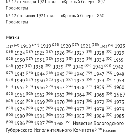
№ 17 от января 1921 года — «Красный Север»
- 897
Просмотры
№ 127 от июня 1921 года — «Красный Север»
- 860
№ 169 от июля 1987 года — «Красный Север»
Просмотры
Метки
(296)
(297)
(285)
(238)
1919
1920
1921
1923
1918
(54)
(41)
1922
1917
№ 22 от 30 января 1919 года — «Известия Вологодского
(301)
(298)
(302)
(291)
(297)
(297)
1924
1925
1926
1927
1928
1929
Губернского Исполнительного Комитета»...
(302)
(302)
(297)
(293)
(295)
(296)
1930
1931
1932
1933
1934
1935
(309)
(300)
(299)
(304)
1938
1939
1940
1941
1942
(147)
(145)
1937
(307)
(265)
(256)
(258)
(259)
(258)
1943
1944
1945
1946
1947
1948
(261)
(259)
(257)
(257)
(258)
(257)
1950
1949
1951
1952
1953
1954
(307)
(270)
(259)
(259)
(259)
(256)
1958
1959
1960
1955
1956
1957
№ 191 от августа 1964 года — «Красный Север»
1967
(309)
(305)
(306)
(306)
(307)
(309)
1961
1962
1963
1964
1965
(606)
(305)
(306)
(308)
(306)
(304)
1968
1969
1970
1971
1972
1973
(305)
(305)
(305)
(306)
(304)
(300)
1974
1975
1976
1977
1978
1979
(300)
(300)
(300)
(300)
(300)
(300)
1980
1981
1982
1983
1984
1985
(300)
(300)
(300)
1986
1987
Известия Вологодского
(151)
1988
(280)
Губернского Исполнительного Комитета
Известия