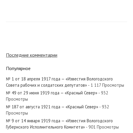
№ 88 от мая 1954 года — «Красный Север»
№ 79 от апреля 1920 года — «Красный Север»
Последние комментарии
Популярное
№ 1 от 18 апреля 1917 года — «Известия Вологодского
№ 168 от 21 ноября 1919 года — «Красный Север»
Совета рабочих и солдатских депутатов»
- 1 117 Просмотры
№ 49 от 29 июня 1919 года — «Красный Север»
- 932
Просмотры
№ 187 от августа 1921 года — «Красный Север»
- 932
Просмотры
№ 47 от февраля 1981 года — «Красный Север»
№ 9 от 14 января 1919 года — «Известия Вологодского
Губернского Исполнительного Комитета»
- 901 Просмотры