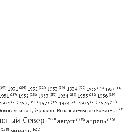
(302)
(297)
(293)
(295)
(296)
1931
1932
1933
1934
(147)
(145)
1935
1937
(257)
(258)
(257)
(259)
(259)
(259)
1951
1952
1953
1954
1955
1956
(308)
(306)
(305)
(305)
(305)
(306)
1971
1972
1973
1974
1975
1976
(280)
Вологодского Губернского Исполнительного Комитета
асный Cевер
август
апрель
(19701)
(1696)
(1653)
январь
(1655)
(1588)