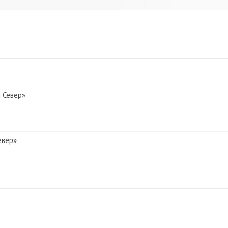
 Север»
евер»
 Север»