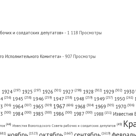
евер»
 Север»
абочих и солдатских депутатов»
- 1 118 Просмотры
Север»
ого Исполнительного Комитета»
- 907 Просмотры
евер»
(301)
(298)
(302)
(302)
)
(297)
(297)
1924
1925
1926
1927
1928
1929
1930
(261)
(256)
(258)
(259)
(258)
(259)
(257)
1950
44
1945
1946
1947
1948
1949
1967
(606)
(306)
(307)
(309)
(305)
(306)
(304)
63
1964
1965
1968
1969
1970
й Север»
(300)
(300)
(300)
(300)
(300)
83
1984
1985
1986
1987
Известия 
(151)
1988
Кр
(49)
(44)
атов
Известия Вологодского Совета рабочих и солдатских депутатов
ноябрь
октябрь
сентябрь
февраль
681)
(1667)
(1619)
(1523)