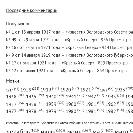
№ 97 от апреля 1977 года — «Красный С
Последние комментарии
Популярное
№ 189 от августа 1983 года — «Красный
№ 1 от 18 апреля 1917 года — «Известия Вологодского Совета р
№ 49 от 29 июня 1919 года — «Красный Север»
- 936 Просмотры
№ 187 от августа 1921 года — «Красный Север»
- 934 Просмотры
№ 89 от апреля 1942 года — «Красный 
№ 9 от 14 января 1919 года — «Известия Вологодского Губернск
№ 17 от января 1921 года — «Красный Север»
- 899 Просмотры
№ 127 от июня 1921 года — «Красный Север»
- 864 Просмотры
Метки
№ 154 от июля 1926 года — «Красный С
(296)
(297)
(291
(285)
(238)
1919
1920
1921
1923
1918
(54)
(41)
1922
1917
(309)
(307)
(300)
(299)
(304)
(265)
1938
1939
1940
1941
1942
1943
19
(307)
(309)
(305)
(306)
(270)
(256)
1958
1959
1960
1961
1962
19
1957
№ 306 от декабря 1970 года — «Красны
(304)
(300)
(300)
(300)
(300)
(300)
1977
1978
1979
1980
1981
1982
19
Известия Вологодского Губернского Совета Рабочих, Солдатских и Крестьянских Депут
декабрь
июль
июнь
май
март
(1687)
(1
(1665)
(1651)
(1616)