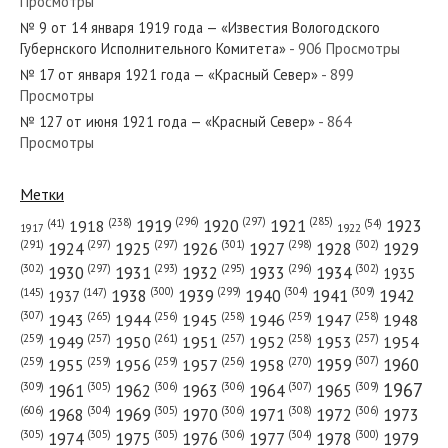
Просмотры
№ 228 от ноября 1958 года — «Красный Север»
№ 9 от 14 января 1919 года — «Известия Вологодского
Губернского Исполнительного Комитета»
- 906 Просмотры
№ 17 от января 1921 года — «Красный Север»
- 899
Просмотры
№ 127 от июня 1921 года — «Красный Север»
- 864
№ 111 от июня 1948 года — «Красный Север»
Просмотры
Метки
(296)
(297)
(285)
(238)
1919
1920
1921
1923
1918
(54)
(41)
1922
1917
№ 237 от октября 1983 года — «Красный Север»
(301)
(298)
(302)
(291)
(297)
(297)
1924
1925
1926
1927
1928
1929
(302)
(302)
(297)
(293)
(295)
(296)
1930
1931
1932
1933
1934
1935
(309)
(300)
(299)
(304)
1938
1939
1940
1941
1942
(147)
(145)
1937
(307)
(265)
(256)
(258)
(259)
(258)
1943
1944
1945
1946
1947
1948
(261)
(259)
(257)
(257)
(258)
(257)
1950
1949
1951
1952
1953
1954
№ 81 от 12 апреля 1919 года — «Известия Вологодского
(307)
(270)
(259)
(259)
(259)
(256)
1958
1959
1960
1955
1956
1957
Губернского Исполнительного Комитета»...
1967
(309)
(305)
(306)
(306)
(307)
(309)
1961
1962
1963
1964
1965
(606)
(305)
(306)
(308)
(306)
(304)
1968
1969
1970
1971
1972
1973
(305)
(305)
(305)
(306)
(304)
(300)
1974
1975
1976
1977
1978
1979