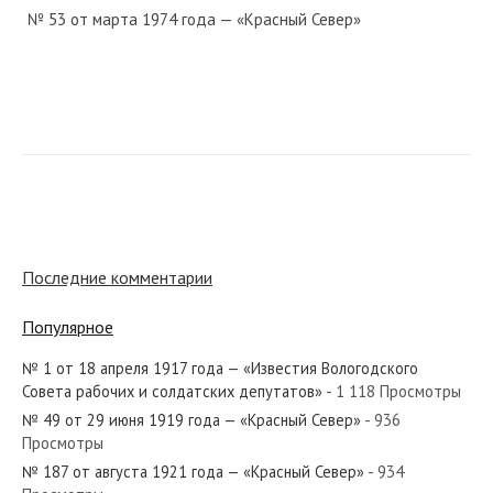
№ 53 от марта 1974 года — «Красный Север»
№ 47 от марта 1957 года — «Красный Север»
№ 192 от сентября 1951 года — «Красный Север»
Последние комментарии
Популярное
№ 1 от 18 апреля 1917 года — «Известия Вологодского
№ 161 от июля 1924 года — «Красный Север»
Совета рабочих и солдатских депутатов»
- 1 118 Просмотры
№ 49 от 29 июня 1919 года — «Красный Север»
- 936
Просмотры
№ 187 от августа 1921 года — «Красный Север»
- 934