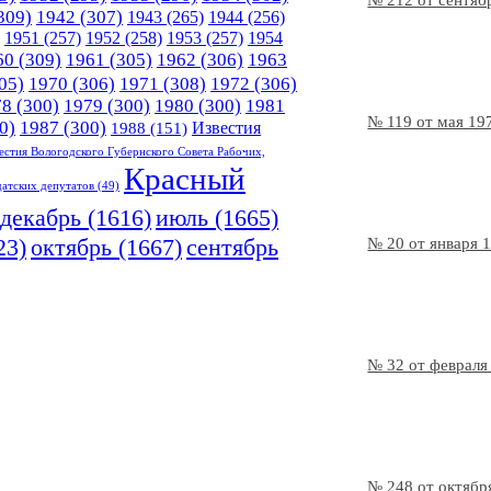
№ 212 от сентяб
309)
1942
(307)
1943
(265)
1944
(256)
1951
(257)
1952
(258)
1953
(257)
1954
60
(309)
1961
(305)
1962
(306)
1963
05)
1970
(306)
1971
(308)
1972
(306)
78
(300)
1979
(300)
1980
(300)
1981
№ 119 от мая 19
0)
1987
(300)
Известия
1988
(151)
естия Вологодского Губернского Совета Рабочих,
Красный
датских депутатов
(49)
декабрь
(1616)
июль
(1665)
23)
октябрь
(1667)
сентябрь
№ 20 от января 
№ 32 от февраля
№ 248 от октябр