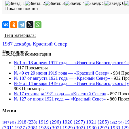
Пока оценок нет
Теги материала:
1987
декабрь
Красный Cевер
Популярное
Последние комментарии
№ 1 от 18 апреля 1917 года — «Известия Вологодского С
1 117 Просмотры
№ 49 от 29 июня 1919 года — «Красный Север»
- 934 Пр
№ 187 от августа 1921 года — «Красный Север»
- 932 Пр
№ 9 от 14 января 1919 года — «Известия Вологодского 
903 Просмотры
№ 17 от января 1921 года — «Красный Север»
- 897 Про
№ 127 от июня 1921 года — «Красный Север»
- 860 Прос
Метки
1919
(296)
1920
(297)
1921
(285)
1
1918
(238)
1922
(54)
1917
(41)
(301)
1927
(298)
1928
(302)
1929
(302)
1930
(297)
1931
(29