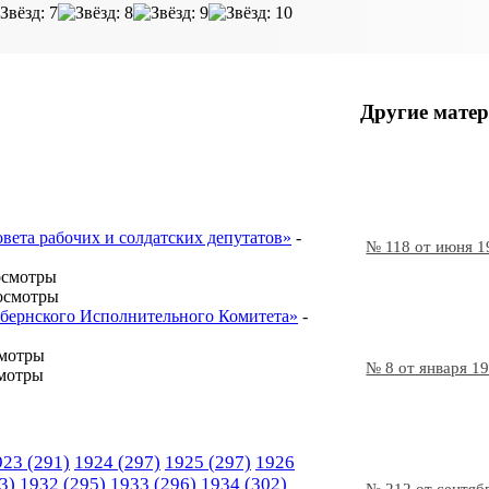
Другие матер
овета рабочих и солдатских депутатов»
-
№ 118 от июня 1
осмотры
осмотры
Губернского Исполнительного Комитета»
-
смотры
№ 8 от января 1
мотры
923
(291)
1924
(297)
1925
(297)
1926
3)
1932
(295)
1933
(296)
1934
(302)