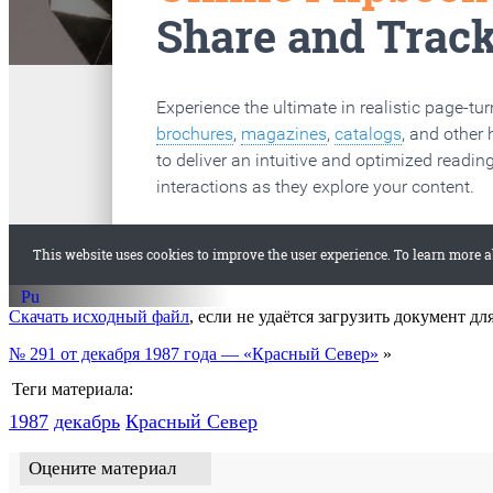
старые газеты
Вологда
Скачать исходный файл
, если не удаётся загрузить документ дл
№ 291 от декабря 1987 года — «Красный Север»
»
Теги материала:
1987
декабрь
Красный Cевер
Оцените материал