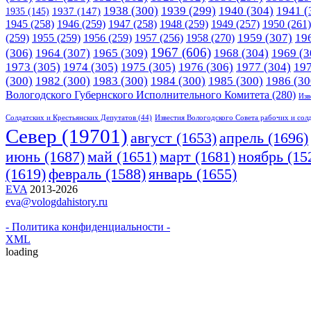
1938
(300)
1939
(299)
1940
(304)
1941
(
1935
(145)
1937
(147)
1945
(258)
1946
(259)
1947
(258)
1948
(259)
1949
(257)
1950
(261)
1958
(270)
1959
(307)
19
(259)
1955
(259)
1956
(259)
1957
(256)
1967
(606)
(306)
1964
(307)
1965
(309)
1968
(304)
1969
(3
1973
(305)
1974
(305)
1975
(305)
1976
(306)
1977
(304)
19
(300)
1982
(300)
1983
(300)
1984
(300)
1985
(300)
1986
(30
Вологодского Губернского Исполнительного Комитета
(280)
Изв
Солдатских и Крестьянских Депутатов
(44)
Известия Вологодского Совета рабочих и сол
Cевер
(19701)
апрель
(1696)
август
(1653)
июнь
(1687)
март
(1681)
май
(1651)
ноябрь
(15
(1619)
февраль
(1588)
январь
(1655)
EVA
2013-2026
eva@vologdahistory.ru
- Политика конфиденциальности -
XML
loading