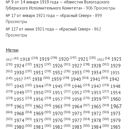
№ 9 от 14 января 1919 года — «Известия Вологодского
Губернского Исполнительного Комитета»
- 906 Просмотры
№ 17 от января 1921 года — «Красный Север»
- 899
Просмотры
№ 127 от июня 1921 года — «Красный Север»
- 862
№ 188 от августа 1973 года — «Красный Север»
Просмотры
Метки
(296)
(297)
(285)
(238)
1919
1920
1921
1923
1918
(54)
(41)
1922
1917
№ 111 от июня 1948 года — «Красный Север»
(301)
(298)
(302)
(291)
(297)
(297)
1924
1925
1926
1927
1928
1929
(302)
(302)
(297)
(293)
(295)
(296)
1930
1931
1932
1933
1934
1935
(309)
(300)
(299)
(304)
1938
1939
1940
1941
1942
(147)
(145)
1937
(307)
(265)
(256)
(258)
(259)
(258)
1943
1944
1945
1946
1947
1948
(261)
(259)
(257)
(257)
(258)
(257)
1950
1949
1951
1952
1953
1954
№ 201 от сентября 1981 года — «Красный Север»
(307)
(270)
(259)
(259)
(259)
(256)
1958
1959
1960
1955
1956
1957
1967
(309)
(305)
(306)
(306)
(307)
(309)
1961
1962
1963
1964
1965
(606)
(305)
(306)
(308)
(306)
(304)
1968
1969
1970
1971
1972
1973
(305)
(305)
(305)
(306)
(304)
(300)
1974
1975
1976
1977
1978
1979
(300)
(300)
(300)
(300)
(300)
(300)
1980
1981
1982
1983
1984
1985