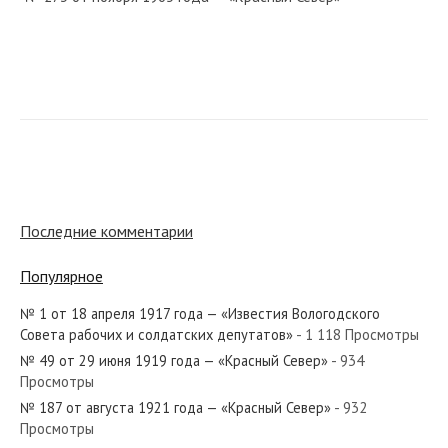
№ 1 от января 1970 года — «Красный Север»
№ 83 от апреля 1934 года — «Красный Север»
Последние комментарии
Популярное
№ 1 от 18 апреля 1917 года — «Известия Вологодского
№ 139 от июня 1922 года — «Красный Север»
Совета рабочих и солдатских депутатов»
- 1 118 Просмотры
№ 49 от 29 июня 1919 года — «Красный Север»
- 934
Просмотры
№ 187 от августа 1921 года — «Красный Север»
- 932
Просмотры
№ 172 от июля 1928 года — «Красный Север»