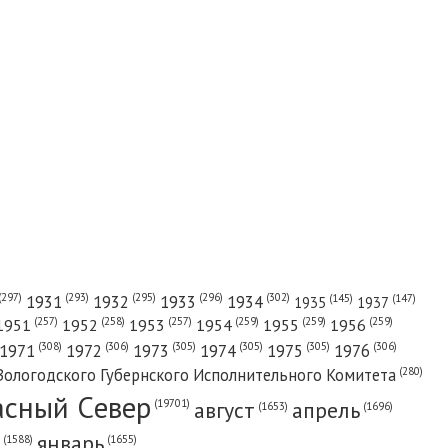
(302)
(297)
(293)
(295)
(296)
1931
1932
1933
1934
(147)
(145)
1935
1937
(257)
(258)
(257)
(259)
(259)
(259)
1951
1952
1953
1954
1955
1956
(308)
(306)
(305)
(305)
(305)
(306)
1971
1972
1973
1974
1975
1976
(280)
Вологодского Губернского Исполнительного Комитета
асный Cевер
август
апрель
(19701)
(1696)
(1653)
январь
(1655)
(1588)