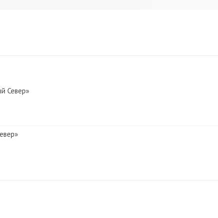
ый Север»
Север»
й Север»