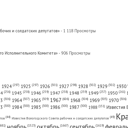
 Север»
 Север»
абочих и солдатских депутатов»
- 1 118 Просмотры
й Север»
ого Исполнительного Комитета»
- 906 Просмотры
евер»
(301)
(298)
(302)
(302)
)
(297)
(297)
1924
1925
1926
1927
1928
1929
1930
(261)
(256)
(258)
(259)
(258)
(259)
(257)
1950
44
1945
1946
1947
1948
1949
1967
(606)
(306)
(307)
(309)
(305)
(306)
(304)
63
1964
1965
1968
1969
1970
евер»
(300)
(300)
(300)
(300)
(300)
83
1984
1985
1986
1987
Известия 
(151)
1988
Кр
(49)
(44)
атов
Известия Вологодского Совета рабочих и солдатских депутатов
ноябрь
октябрь
сентябрь
февраль
681)
(1667)
(1619)
(1523)