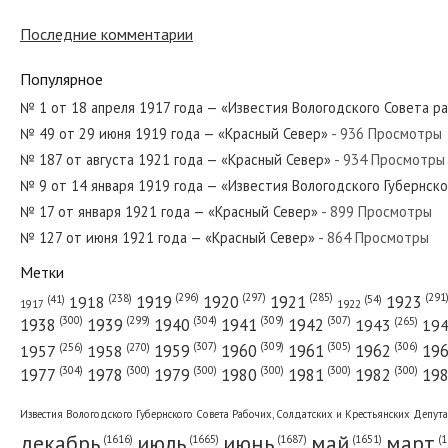
№ 262 от ноября 1929 года — «Красный
Последние комментарии
Популярное
№ 36 от февраля 1980 года — «Красный
№ 1 от 18 апреля 1917 года — «Известия Вологодского Совета р
№ 49 от 29 июня 1919 года — «Красный Север»
- 936 Просмотры
№ 187 от августа 1921 года — «Красный Север»
- 934 Просмотры
№ 296 от декабря 1983 года — «Красны
№ 9 от 14 января 1919 года — «Известия Вологодского Губернск
№ 17 от января 1921 года — «Красный Север»
- 899 Просмотры
№ 127 от июня 1921 года — «Красный Север»
- 864 Просмотры
Метки
№ 115 от июня 1957 года — «Красный С
(296)
(297)
(291
(285)
(238)
1919
1920
1921
1923
1918
(54)
(41)
1922
1917
(309)
(307)
(300)
(299)
(304)
(265)
1938
1939
1940
1941
1942
1943
19
(307)
(309)
(305)
(306)
(270)
(256)
1958
1959
1960
1961
1962
19
1957
№ 159 от июля 1982 года — «Красный С
(304)
(300)
(300)
(300)
(300)
(300)
1977
1978
1979
1980
1981
1982
19
Известия Вологодского Губернского Совета Рабочих, Солдатских и Крестьянских Депут
декабрь
июль
июнь
май
март
(1687)
(1
(1665)
(1651)
(1616)